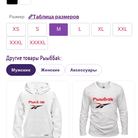
Размер:
📏Таблица размеров
XS
S
M
L
XL
XXL
XXXL
XXXXL
Другие товары РыыбБаk:
Мужские
Женские
Аксессуары