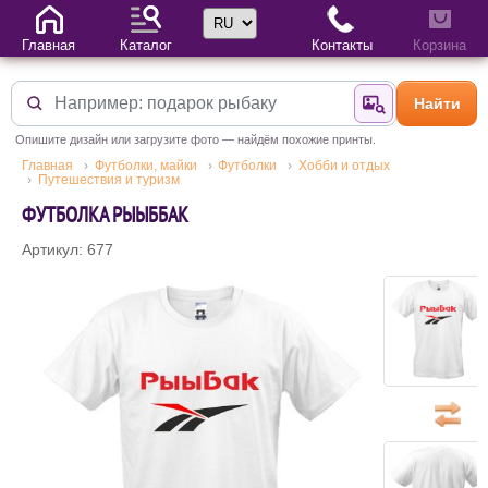
Выбор языка
Главная
Каталог
Контакты
Корзина
Найти
Найти по фотогр
Опишите дизайн или загрузите фото — найдём похожие принты.
Главная
Футболки, майки
Футболки
Хобби и отдых
Путешествия и туризм
ФУТБОЛКА РЫЫББАK
Артикул: 677