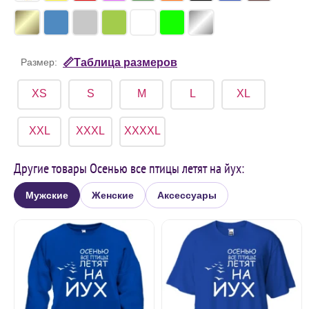
Размер:
📏Таблица размеров
XS
S
M
L
XL
XXL
XXXL
XXXXL
Другие товары Осенью все птицы летят на йух:
Мужские
Женские
Аксессуары