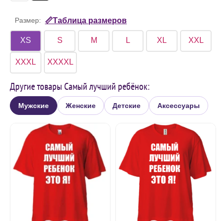
Размер:
📏Таблица размеров
XS
S
M
L
XL
XXL
XXXL
XXXXL
Другие товары Самый лучший ребёнок:
Мужские
Женские
Детские
Аксессуары