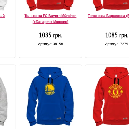
кай
Толстовка FC Bayern München
Толстовка Барселона (B
(«Бавария» Мюнхен)
1085 грн.
1085 грн.
Артикул: 38158
Артикул: 7279