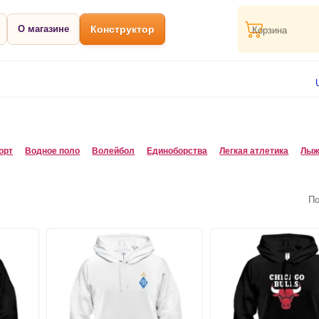
О магазине
Конструктор
Корзина
орт
Водное поло
Волейбол
Единоборства
Легкая атлетика
Лыж