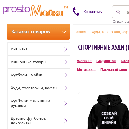
Контакты
Опишите д
Каталог товаров
Главная
Худи, толстовкии, коф
СПОРТИВНЫЕ ХУДИ (
Вышивка
WorkOut
Бадминтон
Баск
Акционные товары
Мотокросс
Парусный спорт
Футболки, майки
Худи, толстовкии, кофты
Футболки с длинным
рукавом
Детские футболки,
лонгсливы