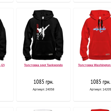
(2)
Толстовка spot Taekwondo
Толстовка Washington 
1085 грн.
1085 грн.
Артикул: 24058
Артикул: 1420