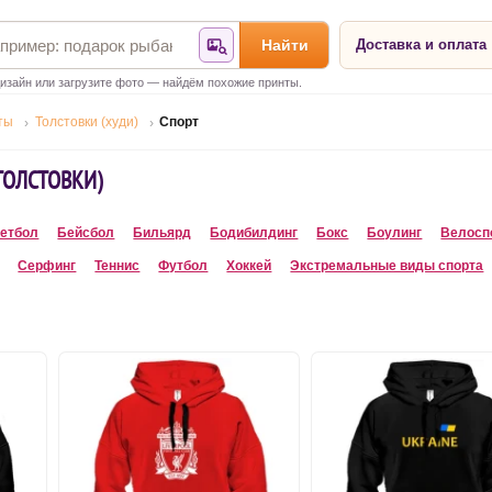
Найти
Доставка и оплата
Найти по фотографии
изайн или загрузите фото — найдём похожие принты.
ты
Толстовки (худи)
Спорт
ТОЛСТОВКИ)
етбол
Бейсбол
Бильярд
Бодибилдинг
Бокс
Боулинг
Велосп
Серфинг
Теннис
Футбол
Хоккей
Экстремальные виды спорта