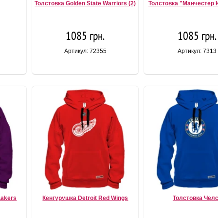
Толстовка Golden State Warriors (2)
Толстовка "Манчестер 
1085 грн.
1085 грн.
Артикул: 72355
Артикул: 7313
Lakers
Кенгурушка Detroit Red Wings
Толстовка Чел