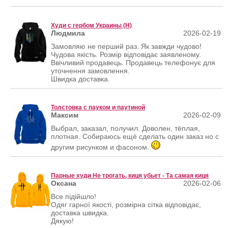
Худи с гербом Украины (Н)
Людмила
2026-02-19
Замовляю не перший раз. Як завжди чудово!
Чудова якість. Розмір відповідає заявленому.
Ввічливий продавець. Продавець телефонує для
уточнення замовлення.
Швидка доставка.
Толстовка с пауком и паутиной
Максим
2026-02-09
Выбрал, заказал, получил. Доволен, тёплая,
плотная. Собираюсь ещё сделать один заказ но с
другим рисунком и фасоном.
Парные худи Не трогать, киця убьет - Та самая киця
Оксана
2026-02-06
Все підійшло!
Одяг гарної якості, розмірна сітка відповідає,
доставка швидка.
Дякую!