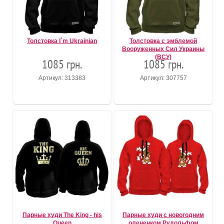
Толстовка I`m Ukrainian
Толстовка с эмблемой
Вооруженных Сил Украины
(ВСУ)
1085 грн.
1085 грн.
Артикул: 313383
Артикул: 307757
Парные худи The King - his
Парные худи с новогодним
Queen
олененком Рудольфом