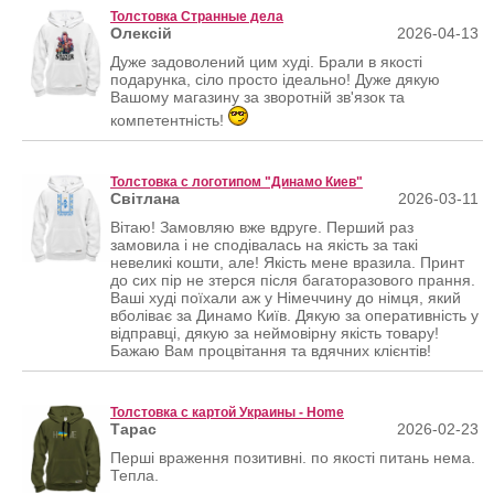
Толстовка Странные дела
Олексій
2026-04-13
Дуже задоволений цим худі. Брали в якості
подарунка, сіло просто ідеально! Дуже дякую
Вашому магазину за зворотній зв'язок та
компетентність!
Толстовка с логотипом "Динамо Киев"
Світлана
2026-03-11
Вітаю! Замовляю вже вдруге. Перший раз
замовила і не сподівалась на якість за такі
невеликі кошти, але! Якість мене вразила. Принт
до сих пір не зтерся після багаторазового прання.
Ваші худі поїхали аж у Німеччину до німця, який
вболіває за Динамо Київ. Дякую за оперативність у
відправці, дякую за неймовірну якість товару!
Бажаю Вам процвітання та вдячних клієнтів!
Толстовка с картой Украины - Home
Тарас
2026-02-23
Перші враження позитивні. по якості питань нема.
Тепла.