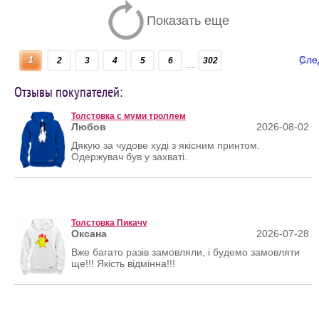
Показать еще
Сле
1
2
3
4
5
6
302
...
Отзывы покупателей:
Толстовка с муми троллем
Любов
2026-08-02
Дякую за чудове худі з якісним принтом.
Одержувач був у захваті.
Толстовка Пикачу
Оксана
2026-07-28
Вже багато разів замовляли, і будемо замовляти
ще!!! Якість відмінна!!!