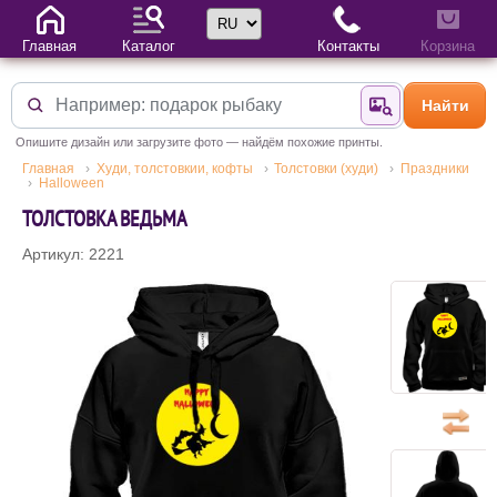
Выбор языка
Главная
Каталог
Контакты
Корзина
Найти
Найти по фотогр
Опишите дизайн или загрузите фото — найдём похожие принты.
Главная
Худи, толстовкии, кофты
Толстовки (худи)
Праздники
Halloween
ТОЛСТОВКА ВЕДЬМА
Артикул: 2221