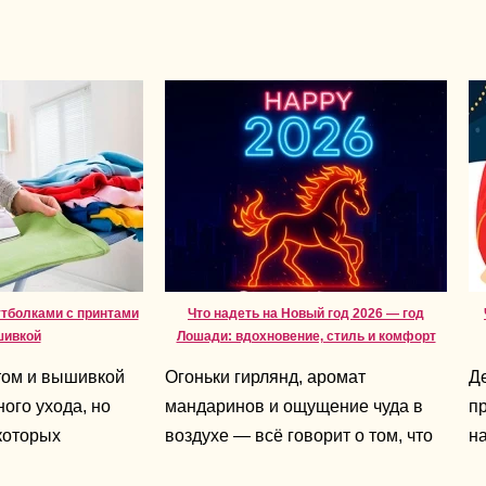
утболками с принтами
Что надеть на Новый год 2026 — год
шивкой
Лошади: вдохновение, стиль и комфорт
том и вышивкой
Огоньки гирлянд, аромат
Д
ого ухода, но
мандаринов и ощущение чуда в
пр
которых
воздухе — всё говорит о том, что
на
т срок службы
праздник уже близко. А 2026-й —
не