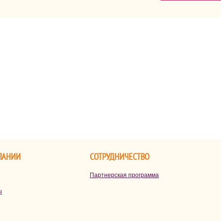
ни воздух наполнен ожиданием
дарков, сюрпризов и тепла. А
ля родителей возникает главный
прос: что подарить ребенку,
тобы подарок был не только
риятным, но и запомнился
долго.
ПАНИИ
СОТРУДНИЧЕСТВО
Партнерская программа
ы