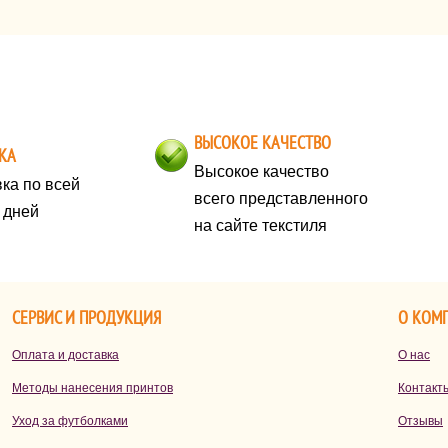
это год Лошади, символ энергии,
д
свободы и уверенности. Именно
по
поэтому новогодний образ должен
д
быть ярким, живым и отражать
во
ваш характер.
ч
ВЫСОКОЕ КАЧЕСТВО
п
КА
на
Высокое качество
ка по всей
всего представленного
х дней
на сайте текстиля
СЕРВИС И ПРОДУКЦИЯ
О КОМ
Оплата и доставка
О нас
Методы нанесения принтов
Контакт
Уход за футболками
Отзывы