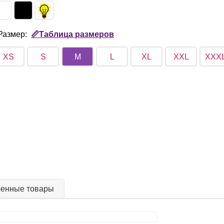
Размер:
📏Таблица размеров
XS
S
M
L
XL
XXL
XXX
ренные товары