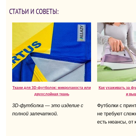
СТАТЬИ И СОВЕТЫ:
Ткани для 3D-футболок: микролакоста или
Как ухаживать за ф
двухслойная ткань
и вы
3D-футболка — это изделие с
Футболки с прин
полной запечаткой.
не требуют сложн
есть нюансы, от 
напрямую зависи