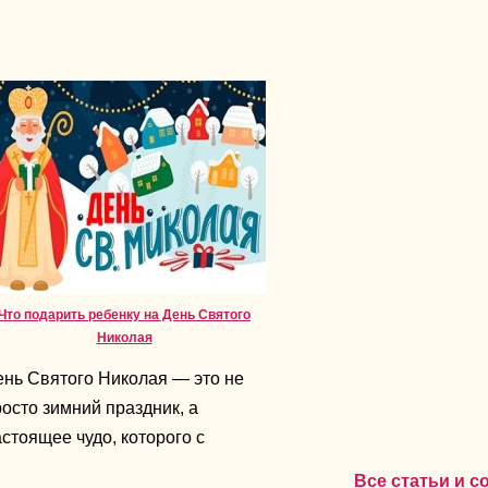
Что подарить ребенку на День Святого
Николая
ень Святого Николая — это не
осто зимний праздник, а
стоящее чудо, которого с
терпением ждут все дети. В эти
Все статьи и 