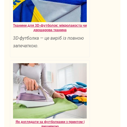
Тканини для 3D-футболок: мікролакоста чи
двошарова тканина
3D-футболка — це виріб із повною
запечаткою.
Як доглядати за футболками з принтом і
вишивкою