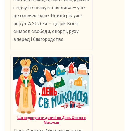
і відчуття очікування дива — усе
це означає одне: Новий рік уже
поруч. А 2026-й — це рік Коня,
символ свободи, енергії, руху
вперед і благородства.
Що подарувати дитині на День Святого
Миколая
День Святого Миколая — це не