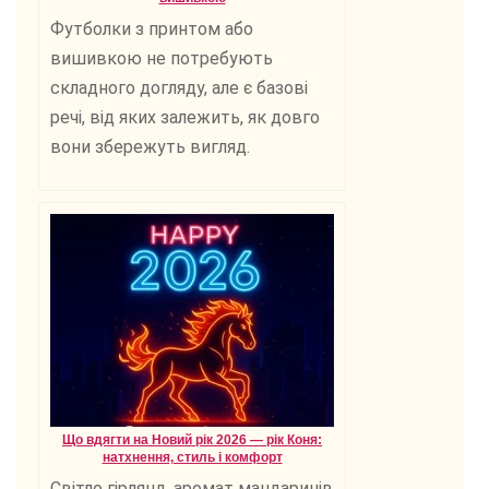
Футболки з принтом або
вишивкою не потребують
складного догляду, але є базові
речі, від яких залежить, як довго
вони збережуть вигляд.
Що вдягти на Новий рік 2026 — рік Коня:
натхнення, стиль і комфорт
Світло гірлянд, аромат мандаринів