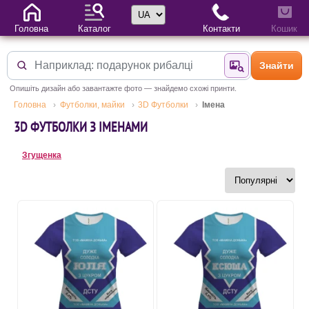
Вибір мови
Головна
Каталог
Контакти
Кошик
Знайти
Знайти за фотог
Опишіть дизайн або завантажте фото — знайдемо схожі принти.
Головна
Футболки, майки
3D Футболки
Імена
3D ФУТБОЛКИ З ІМЕНАМИ
Згущенка