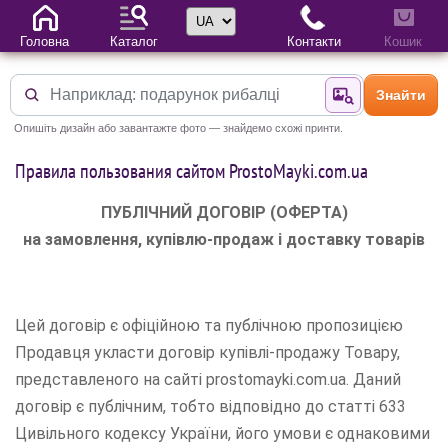
Вибір мови
Головна
Каталог
Контакти
Кошик
Знайти
Знайти за фотог
Опишіть дизайн або завантажте фото — знайдемо схожі принти.
Правила пользования сайтом ProstoMayki.com.ua
ПУБЛІЧНИЙ ДОГОВІР (ОФЕРТА)
на замовлення, купівлю-продаж і доставку товарів
Цей договір є офіційною та публічною пропозицією
Продавця укласти договір купівлі-продажу Товару,
представленого на сайті prostomayki.com.ua. Даний
договір є публічним, тобто відповідно до статті 633
Цивільного кодексу України, його умови є однаковими