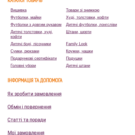
КАТАЛОГ ТОВАРІВ
Вишивка
Товари зі знижкою
Футболки, майки
Худі, толстовки, кофти
Футболки з довгим рукавом
Дитячі футболки, лонгсліви
Дитячі толстовки, худі,
Штани, шорти
кофти
Дитячі боді, пісочники
Family Look
Сумки, рюкзаки
Кружки, чашки
Подарункові сертифікати
Подушки
Головні убори
Дитячі штани
ІНФОРМАЦІЯ ТА ДОПОМОГА
Як зробити замовлення
Обмін і повернення
Статті та поради
Мої замовлення