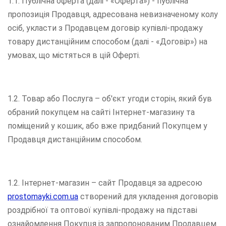
1.1. Публічна оферта (далі - «Оферта») - публічна
пропозиція Продавця, адресована невизначеному колу
осіб, укласти з Продавцем договір купівлі-продажу
товару дистанційним способом (далі - «Договір») на
умовах, що містяться в цій Оферті.
1.2. Товар або Послуга – об'єкт угоди сторін, який був
обраний покупцем на сайті Інтернет-магазину та
поміщений у кошик, або вже придбаний Покупцем у
Продавця дистанційним способом.
1.2. Інтернет-магазин – сайт Продавця за адресою
prostomayki.com.ua
створений для укладення договорів
роздрібної та оптової купівлі-продажу на підставі
ознайомлення Покупця із запропонованим Продавцем