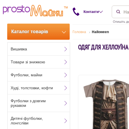
Контакти
Опишіть ди
Каталог товарів
Головна
Halloween
ОДЯГ ДЛЯ ХЕЛЛОУЇНА
Вишивка
Товари зі знижкою
Футболки, майки
Худі, толстовки, кофти
Футболки з довгим
рукавом
Дитячі футболки,
лонгсліви