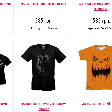
ередині
Футболка з черепом що стікає
Футболка з клоуном 
"Воно" (2)
585 грн.
585 грн.
a
Артикул: 85792-ua
Артикул: 59237-
анами
Футболка з клоуном з фільму
3D футболка Злий 
"Воно"