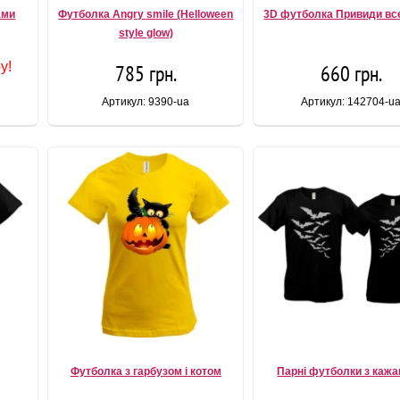
ами
Футболка Angry smile (Helloween
3D футболка Привиди вс
style glow)
у!
785 грн.
660 грн.
Артикул: 9390-ua
Артикул: 142704-u
Футболка з гарбузом і котом
Парні футболки з каж