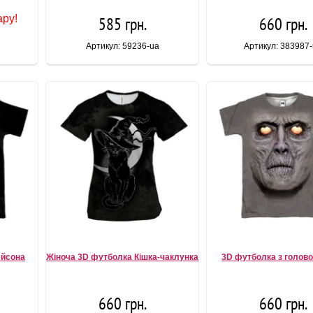
ару!
585 грн.
660 грн.
Артикул: 59236-ua
Артикул: 383987
ейсона
Жіноча 3D футболка Кішка-чаклунка
3D футболка з голово
660 грн.
660 грн.