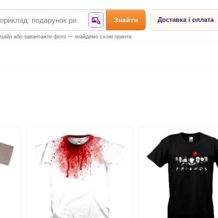
Знайти
Доставка і оплата
Знайти за фотографією
зайн або завантажте фото — знайдемо схожі принти.