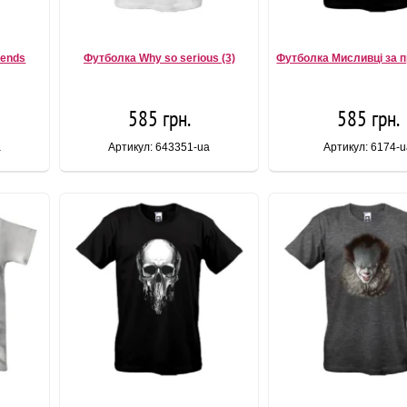
iends
Футболка Why so serious (3)
Футболка Мисливці за 
585 грн.
585 грн.
a
Артикул: 643351-ua
Артикул: 6174-