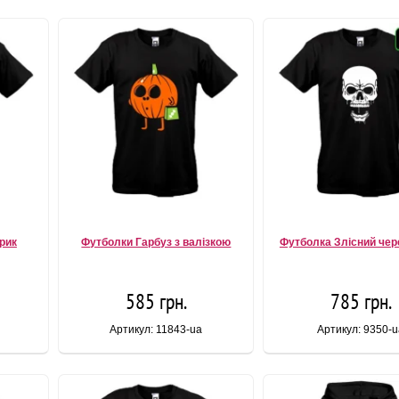
рик
Футболки Гарбуз з валізкою
Футболка Злісний чере
585 грн.
785 грн.
Артикул: 11843-ua
Артикул: 9350-