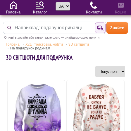
Вибір мови
Головна
Каталог
Контакти
Кошик
Знайти
Знайти за фотог
Опишіть дизайн або завантажте фото — знайдемо схожі принти.
Головна
Худі, толстовки, кофти
3D світшоти
На подарунок родичам
3D СВІТШОТИ ДЛЯ ПОДАРУНКА