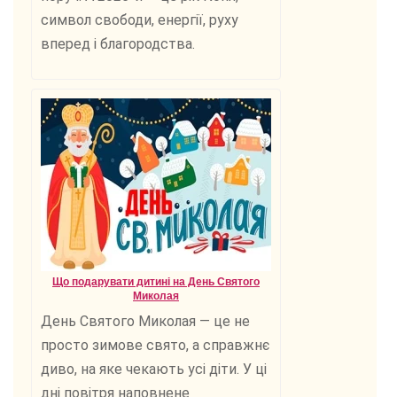
символ свободи, енергії, руху
вперед і благородства.
Що подарувати дитині на День Святого
Миколая
День Святого Миколая — це не
просто зимове свято, а справжнє
диво, на яке чекають усі діти. У ці
дні повітря наповнене