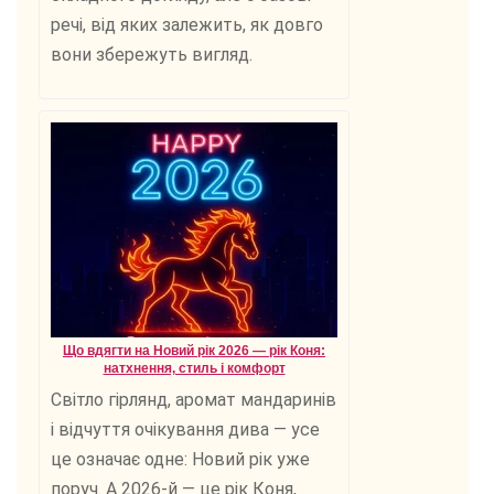
речі, від яких залежить, як довго
вони збережуть вигляд.
Що вдягти на Новий рік 2026 — рік Коня:
натхнення, стиль і комфорт
Світло гірлянд, аромат мандаринів
і відчуття очікування дива — усе
це означає одне: Новий рік уже
поруч. А 2026-й — це рік Коня,