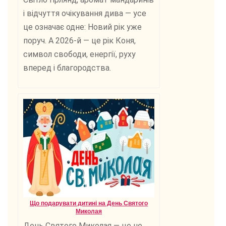
і відчуття очікування дива — усе
це означає одне: Новий рік уже
поруч. А 2026-й — це рік Коня,
символ свободи, енергії, руху
вперед і благородства.
Що подарувати дитині на День Святого
Миколая
День Святого Миколая — це не