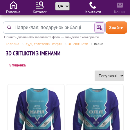
Вибір мови
Головна
Каталог
Контакти
Кошик
Знайти
Знайти за фотог
Опишіть дизайн або завантажте фото — знайдемо схожі принти.
Головна
Худі, толстовки, кофти
3D світшоти
Імена
3D СВІТШОТИ З ІМЕНАМИ
Згущенка