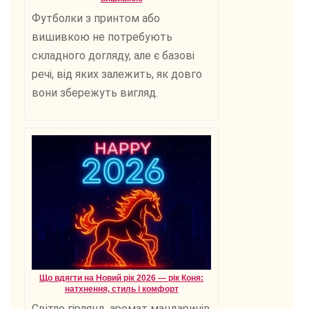
Футболки з принтом або
вишивкою не потребують
складного догляду, але є базові
речі, від яких залежить, як довго
вони збережуть вигляд.
Що вдягти на Новий рік 2026 — рік Коня:
натхнення, стиль і комфорт
Світло гірлянд, аромат мандаринів