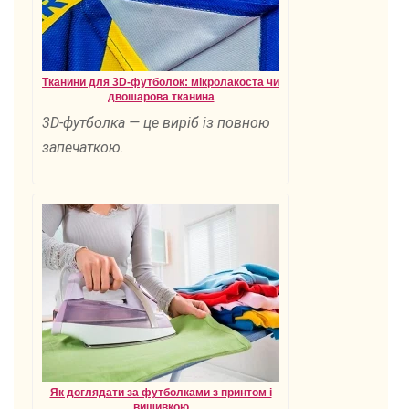
Тканини для 3D-футболок: мікролакоста чи
двошарова тканина
3D-футболка — це виріб із повною
запечаткою.
Як доглядати за футболками з принтом і
вишивкою