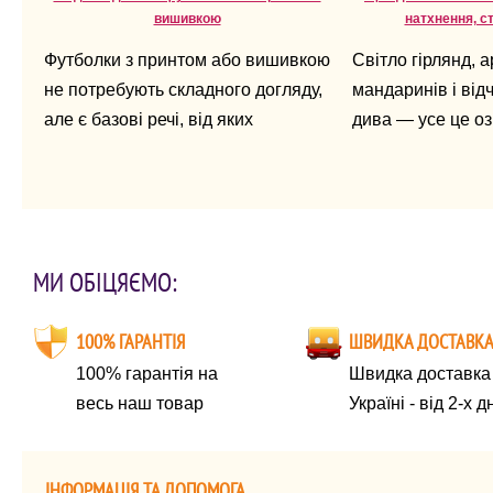
вишивкою
натхнення, с
Футболки з принтом або вишивкою
Світло гірлянд, 
не потребують складного догляду,
мандаринів і від
але є базові речі, від яких
дива — усе це оз
залежить, як довго вони збережуть
Новий рік уже по
вигляд.
це рік Коня, сим
енергії, руху впе
благородства.
МИ ОБІЦЯЄМО:
100% ГАРАНТІЯ
ШВИДКА ДОСТАВК
100% гарантія на
Швидка доставка 
весь наш товар
Україні - від 2-х д
ІНФОРМАЦІЯ ТА ДОПОМОГА