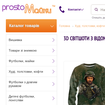
Контакти
Опишіть ди
Каталог товарів
Головна
Худі, толстовки, кофти
3D СВІТШОТИ З ВІД
Вишивка
Товари зі знижкою
Футболки, майки
Худі, толстовки, кофти
Футболки з довгим
рукавом
Дитячі футболки,
лонгсліви