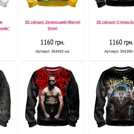
ом
3D світшот Зеленський (Marvel
3D світшот Степан 
agle"
Style)
1160 грн.
1160 грн.
a
Артикул: 364492-ua
Артикул: 364366