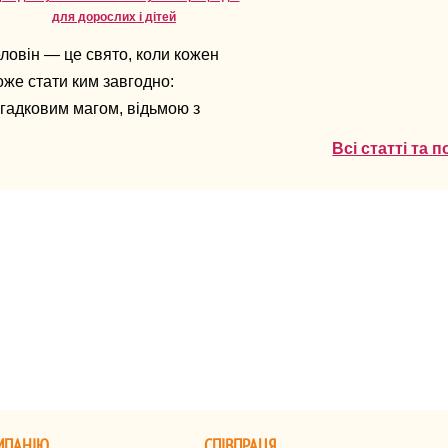
для дорослих і дітей
ловін — це свято, коли кожен
же стати ким завгодно:
гадковим магом, відьмою з
рактером або навіть героєм з
Всі статті та 
любленого фільму.
МПАНІЮ
СПІВПРАЦЯ