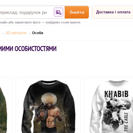
Знайти
Доставка і оплата
Знайти за фотографією
зайн або завантажте фото — знайдемо схожі принти.
3D світшоти
Особи
ОМИМИ ОСОБИСТОСТЯМИ