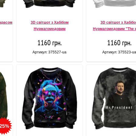
Тарасом
3D світшот з Хабібом
3D світшот з Хабіб
Нурмагомедовим
Нурмагомедовим "The e
1160 грн.
1160 грн.
Артикул: 375527-ua
Артикул: 375523-u
-25%