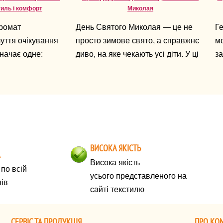
тиль і комфорт
Миколая
аромат
День Святого Миколая — це не
Ге
чуття очікування
просто зимове свято, а справжнє
мо
начає одне:
диво, на яке чекають усі діти. У ці
за
руч. А 2026-й —
дні повітря наповнене
ха
вол свободи,
очікуванням подарунків,
у
ред і
сюрпризів і тепла. Для батьків же
постає головне питання: що
подарувати дитині, аби подарунок
був не лише приємним, а й
ВИСОКА ЯКІСТЬ
запам’ятався надовго.
А
Висока якість
по всій
усього представленого на
нів
сайті текстилю
СЕРВІС ТА ПРОДУКЦІЯ
ПРО КО