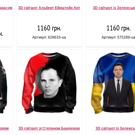
Тарасом
3D світшот Альберт Ейнштейн Арт
3D світшот із Зеленськ
1160 грн.
1160 грн.
н.
Артикул: 628633-ua
Артикул: 575289-u
гором
3D світшот зі Степаном Бандерою
3D світшот із Зеленс