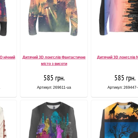
O нічний
Дитячий 3D лонгслів Фантастичне
Дитячий 3D лонгслів Ni
місто з висоти
585 грн.
585 грн.
a
Артикул: 269611-ua
Артикул: 269447