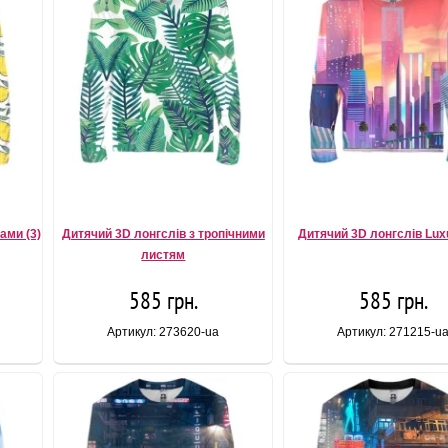
ами (3)
Дитячий 3D лонгслів з тропічними
Дитячий 3D лонгслів Luxu
листям
585 грн.
585 грн.
Артикул: 273620-ua
Артикул: 271215-u