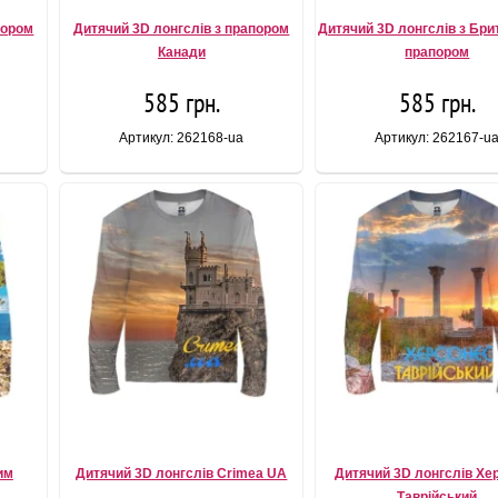
пором
Дитячий 3D лонгслів з прапором
Дитячий 3D лонгслів з Бр
Канади
прапором
585 грн.
585 грн.
Артикул: 262168-ua
Артикул: 262167-u
им
Дитячий 3D лонгслів Crimea UA
Дитячий 3D лонгслів Хе
Таврійський