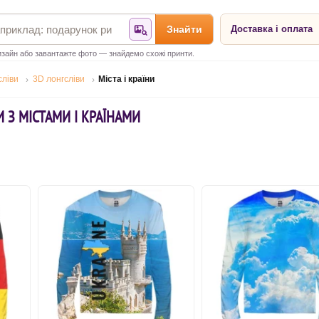
Знайти
Доставка і оплата
Знайти за фотографією
зайн або завантажте фото — знайдемо схожі принти.
сліви
3D лонгсліви
Міста і країни
И З МІСТАМИ І КРАЇНАМИ