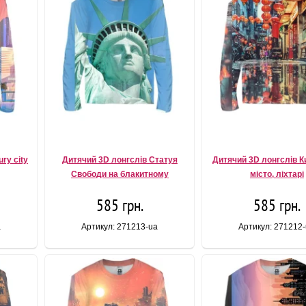
ry city
Дитячий 3D лонгслів Статуя
Дитячий 3D лонгслів К
Свободи на блакитному
місто, ліхтарі
585 грн.
585 грн.
a
Артикул: 271213-ua
Артикул: 271212