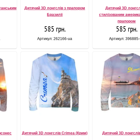
итанським
Дитячий 3D лонгслів з прапором
Дитячий 3D лонгсл
Бразилії
стилізованим америк
прапором
585 грн.
585 грн.
a
Артикул: 262166-ua
Артикул: 396885
рсонес
Дитячий 3D лонгслів Crimea (Крим)
Дитячий 3D лонгслі