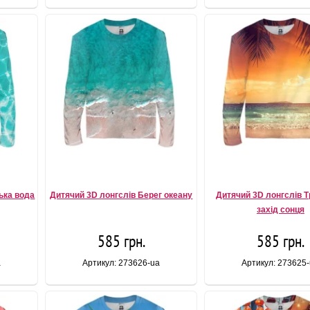
ька вода
Дитячий 3D лонгслів Берег океану
Дитячий 3D лонгслів Т
захід сонця
585 грн.
585 грн.
a
Артикул: 273626-ua
Артикул: 273625