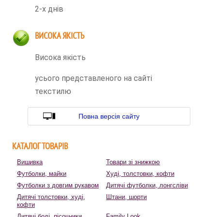
2-х днів
ВИСОКА ЯКІСТЬ
Висока якість
усього представленого на сайті
текстилю
Повна версія сайту
КАТАЛОГ ТОВАРІВ
Вишивка
Товари зі знижкою
Футболки, майки
Худі, толстовки, кофти
Футболки з довгим рукавом
Дитячі футболки, лонгсліви
Дитячі толстовки, худі,
Штани, шорти
кофти
Дитячі боді, пісочники
Family Look