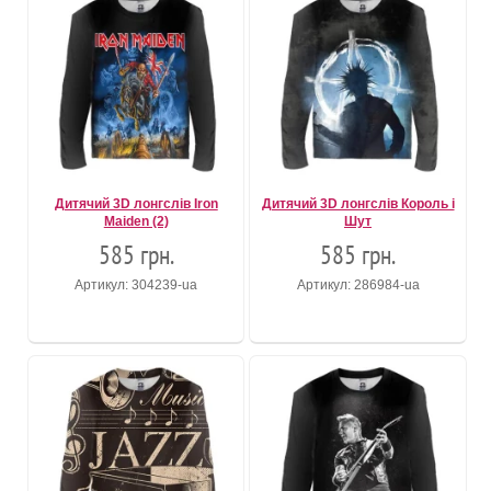
Дитячий 3D лонгслів Iron
Дитячий 3D лонгслів Король і
Maiden (2)
Шут
585 грн.
585 грн.
Артикул: 304239-ua
Артикул: 286984-ua