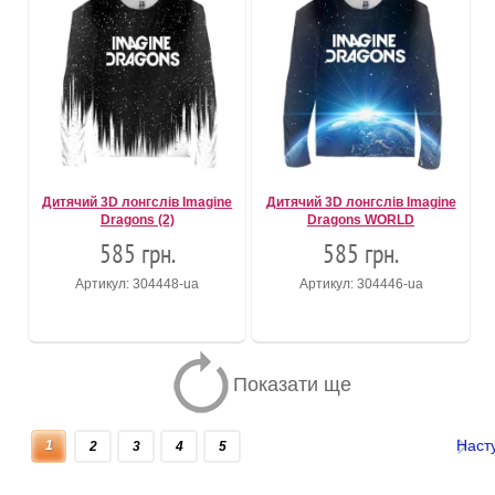
Дитячий 3D лонгслів Imagine
Дитячий 3D лонгслів Imagine
Dragons (2)
Dragons WORLD
585 грн.
585 грн.
Артикул: 304448-ua
Артикул: 304446-ua
Показати ще
Наст
1
2
3
4
5