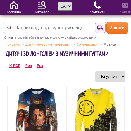
Вибір мови
Головна
Каталог
Контакти
Кошик
Знайти
Знайти за фотог
Опишіть дизайн або завантажте фото — знайдемо схожі принти.
Головна
Дитячі футболки, лонгсліви
3D лонгсліви
Музика
ДИТЯЧІ 3D ЛОНГСЛІВИ З МУЗИЧНИМИ ГУРТАМИ
K-POP
Реп
Рок