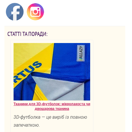
СТАТТІ ТА ПОРАДИ:
Тканини для 3D-футболок: мікролакоста чи
двошарова тканина
3D-футболка — це виріб із повною
запечаткою.