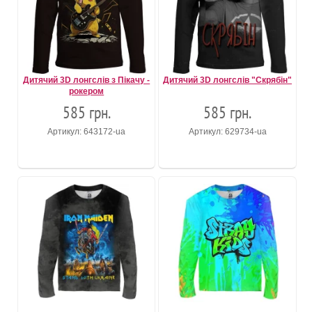
Дитячий 3D лонгслів з Пікачу -
Дитячий 3D лонгслів "Скрябiн"
рокером
585 грн.
585 грн.
Артикул: 643172-ua
Артикул: 629734-ua