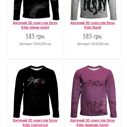
Дитячий 3D лонгслів Stray
Дитячий 3D лонгслів Stray
Kids (нічне небо)
Kids Band
585 грн.
585 грн.
Артикул: 654105-ua
Артикул: 654106-ua
Дитячий 3D лонгслів Stray
Дитячий 3D лонгслів Stray
Kids (силуеты)
Kids (рожеве поле)