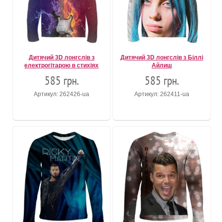
Дитячий 3D лонгслів з
Дитячий 3D лонгслів з Біллі
електрогітарою в стихіях
Айлиш
585 грн.
585 грн.
Артикул: 262426-ua
Артикул: 262411-ua