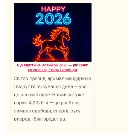
Що вдягти на Новий рік 2026 — рік Коня:
натхнення, стиль і комфорт
Світло гірлянд, аромат мандаринів
і відчуття очікування дива — усе
це означає одне: Новий рік уже
поруч. А 2026-й — це рік Коня,
символ свободи, енергії, руху
вперед і благородства.