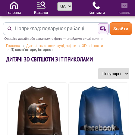
Вибір мови
Головна
Каталог
Контакти
Кошик
Знайти
Знайти за фотог
Опишіть дизайн або завантажте фото — знайдемо схожі принти.
Головна
Дитячі толстовки, худі, кофти
3D світшоти
IT, комп`ютери, інтернет
ДИТЯЧІ 3D СВІТШОТИ З IT ПРИКОЛАМИ