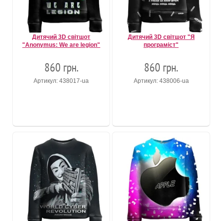
Дитячий 3D світшот
Дитячий 3D світшот "Я
"Anonymus: We are legion"
програміст"
860 грн.
860 грн.
Артикул: 438017-ua
Артикул: 438006-ua