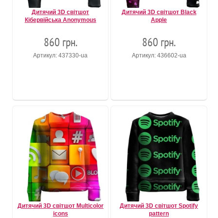
Дитячий 3D світшот
Дитячий 3D світшот Black
Кібервійська Anonymous
Apple
860 грн.
860 грн.
Артикул: 437330-ua
Артикул: 436602-ua
Дитячий 3D світшот Multicolor
Дитячий 3D світшот Spotify
icons
pattern