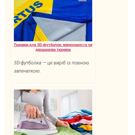
Тканини для 3D-футболок: мікролакоста чи
двошарова тканина
3D-футболка — це виріб із повною
запечаткою.