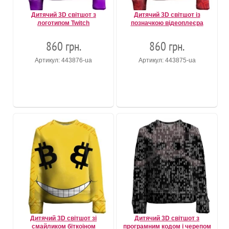
Дитячий 3D світшот з
Дитячий 3D світшот із
логотипом Twitch
позначкою відеоплеєра
860 грн.
860 грн.
Артикул: 443876-ua
Артикул: 443875-ua
Дитячий 3D світшот зі
Дитячий 3D світшот з
смайликом біткоіном
програмним кодом і черепом