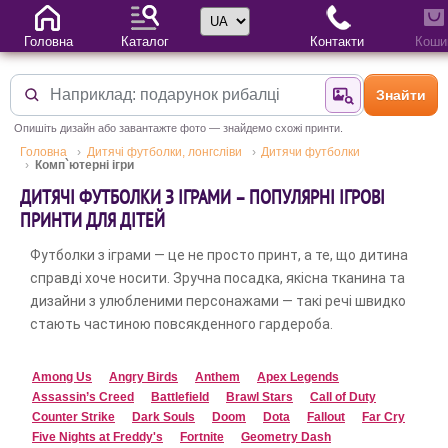
Вибір мови
Головна
Каталог
Контакти
Коши
Знайти
Знайти за фотог
Опишіть дизайн або завантажте фото — знайдемо схожі принти.
Головна
Дитячі футболки, лонгсліви
Дитячи футболки
Комп`ютерні ігри
ДИТЯЧІ ФУТБОЛКИ З ІГРАМИ – ПОПУЛЯРНІ ІГРОВІ
ПРИНТИ ДЛЯ ДІТЕЙ
Футболки з іграми — це не просто принт, а те, що дитина
справді хоче носити. Зручна посадка, якісна тканина та
дизайни з улюбленими персонажами — такі речі швидко
стають частиною повсякденного гардероба.
Among Us
Angry Birds
Anthem
Apex Legends
Assassin’s Creed
Battlefield
Brawl Stars
Call of Duty
Counter Strike
Dark Souls
Doom
Dota
Fallout
Far Cry
Five Nights at Freddy's
Fortnite
Geometry Dash