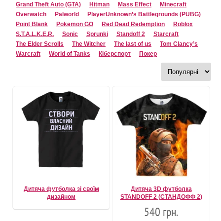
Grand Theft Auto (GTA)
Hitman
Mass Effect
Minecraft
Overwatch
Palworld
PlayerUnknown’s Battlegrounds (PUBG)
Point Blank
Pokemon GO
Red Dead Redemption
Roblox
S.T.A.L.K.E.R.
Sonic
Sprunki
Standoff 2
Starcraft
The Elder Scrolls
The Witcher
The last of us
Tom Clancy’s
Warcraft
World of Tanks
Кіберспорт
Покер
Дитяча футболка зі своїм
Дитяча 3D футболка
дизайном
STANDOFF 2 (СТАНДОФФ 2)
540 грн.