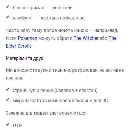
більш стримані — до школи
улюблені — носяться найчастіше
Часто одну тему доповнюють іншою — наприклад,
після
Pokemon
можуть обрати
The Witcher
або
The
Elder Scrolls
.
Матеріали та друк
Ми використовуємо тканини, розраховані на активне
носіння:
стрейч кулір пенье (бавовна + еластан)
мікролакоста та комбіновані тканини для 3D
Залежно від моделі застосовуються:
DTF