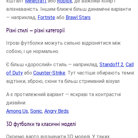
кшталт
Minecraft
або
Roblox
, де важливі колір і
впізнаваність. Іншим ближчі більш динамічні варіанти
— наприклад,
Fortnite
або
Brawl Stars
.
Різні стилі — різні категорії
Ігрові футболки можуть сильно відрізнятися між
собою, і це нормально.
Є більш «дорослий» стиль — наприклад,
Standoff 2
,
Call
of Duty
або
Counter-Strike
. Тут частіше обирають темні
відтінки, зброю, скіни та більш стриманий візуал.
А є протилежний варіант — яскраві та контрастні
дизайни:
Among Us
,
Sonic
,
Angry Birds
.
3D футболки та класичні моделі
Окремо варто відзначити 3D моделі. У таких