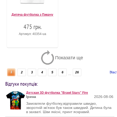
Дитяча футболка з Пикачу
475 грн.
Артикул: 40354-ua
Показати ще
Нас
1
2
3
4
5
6
26
...
Відгуки покупців:
Детская 3D футболка "Brawl Stars" Fire
Ірина
2026-08-06
Замовляли футболку,відправили швидко,
зворотній зв'язок був також швидкий. Дитина була
в захваті. Шви якісні, принт яскравий.