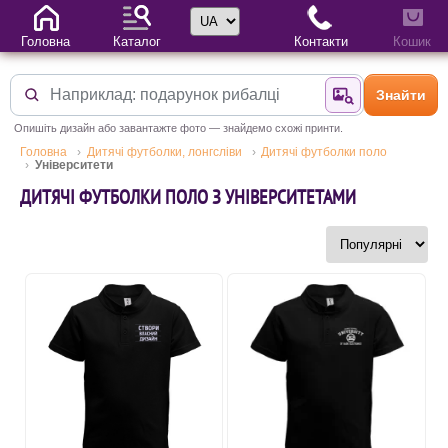
Вибір мови
Головна
Каталог
Контакти
Кошик
Знайти
Знайти за фотог
Опишіть дизайн або завантажте фото — знайдемо схожі принти.
Головна
Дитячі футболки, лонгсліви
Дитячі футболки поло
Університети
ДИТЯЧІ ФУТБОЛКИ ПОЛО З УНІВЕРСИТЕТАМИ