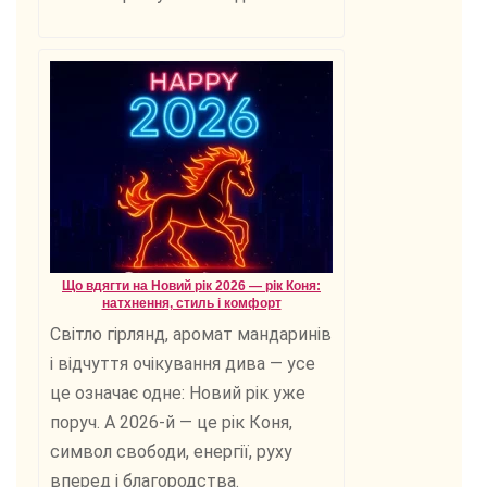
Що вдягти на Новий рік 2026 — рік Коня:
натхнення, стиль і комфорт
Світло гірлянд, аромат мандаринів
і відчуття очікування дива — усе
це означає одне: Новий рік уже
поруч. А 2026-й — це рік Коня,
символ свободи, енергії, руху
вперед і благородства.