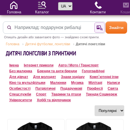
Вибір мови
Головна
Каталог
Контакти
Коши
Знайти
Знайти за фотог
Опишіть дизайн або завантажте фото — знайдемо схожі принти.
Головна
Дитячі футболки, лонгсліви
Дитячі лонгсліви
ДИТЯЧІ ЛОНГСЛІВИ З ПРИНТАМИ
Імена
Інтернет приколи
Авто / Мото / Транспорт
Без малюнка
Бренди та анти бренди
Голографічні
Для дівчат
Для молодят
Знаки зодіаку
Комп`ютерні ігри
Кіно та мультфільми
Малюнки
Музика
Мілітарі
Написи
Особистості
Патріотичні
Подарункові
Професії
Свята
Спецслужби
Спорт
Тварини та птахи
Тренди Соцмереж
Університети
Хоббі та відпочинок