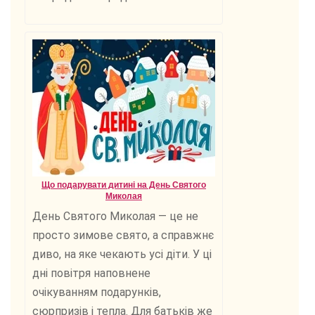
Що подарувати дитині на День Святого
Миколая
День Святого Миколая — це не
просто зимове свято, а справжнє
диво, на яке чекають усі діти. У ці
дні повітря наповнене
очікуванням подарунків,
сюрпризів і тепла. Для батьків же