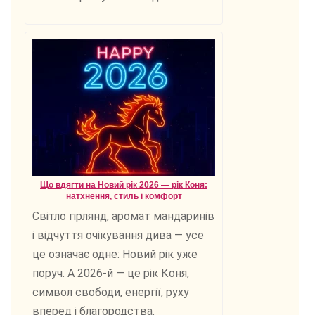
Що вдягти на Новий рік 2026 — рік Коня:
натхнення, стиль і комфорт
Світло гірлянд, аромат мандаринів
і відчуття очікування дива — усе
це означає одне: Новий рік уже
поруч. А 2026-й — це рік Коня,
символ свободи, енергії, руху
вперед і благородства.