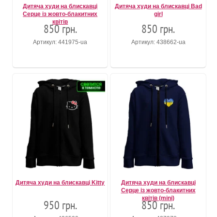
Дитяча худи на блискавці
Дитяча худи на блискавці Bad
Серце із жовто-блакитних
girl
квітів
850 грн.
850 грн.
Артикул: 441975-ua
Артикул: 438662-ua
Дитяча худи на блискавці Kitty
Дитяча худи на блискавці
Серце із жовто-блакитних
квітів (mini)
950 грн.
850 грн.