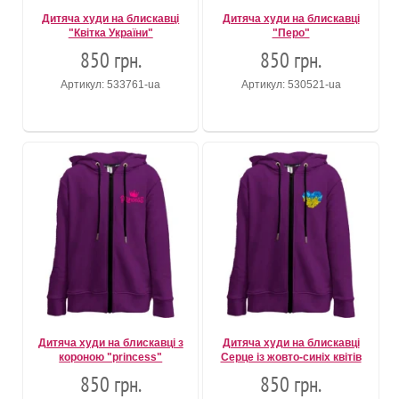
Дитяча худи на блискавці
Дитяча худи на блискавці
"Квітка України"
"Перо"
850 грн.
850 грн.
Артикул: 533761-ua
Артикул: 530521-ua
Дитяча худи на блискавці з
Дитяча худи на блискавці
короною "princess"
Серце із жовто-синіх квітів
850 грн.
850 грн.