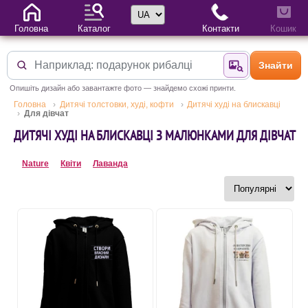
Вибір мови
Головна
Каталог
Контакти
Кошик
Знайти
Знайти за фотог
Опишіть дизайн або завантажте фото — знайдемо схожі принти.
Головна
Дитячі толстовки, худі, кофти
Дитячі худі на блискавці
Для дівчат
ДИТЯЧІ ХУДІ НА БЛИСКАВЦІ З МАЛЮНКАМИ ДЛЯ ДІВЧАТ
Nature
Квіти
Лаванда