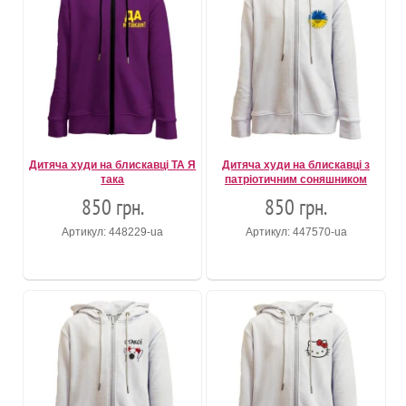
Дитяча худи на блискавці ТА Я
Дитяча худи на блискавці з
така
патріотичним соняшником
850 грн.
850 грн.
Артикул: 448229-ua
Артикул: 447570-ua