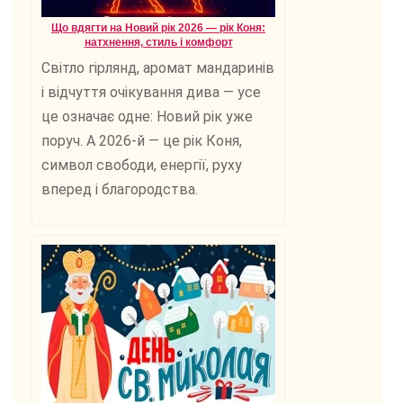
Що вдягти на Новий рік 2026 — рік Коня:
натхнення, стиль і комфорт
Світло гірлянд, аромат мандаринів
і відчуття очікування дива — усе
це означає одне: Новий рік уже
поруч. А 2026-й — це рік Коня,
символ свободи, енергії, руху
вперед і благородства.