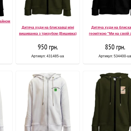
зайном
Дитяча худи на блискавці міні
Дитяча худи на блиска
вишиванка з тризубом (Вишивка)
геоміткою "Ми на своїй 
950 грн.
850 грн.
Артикул: 431485-ua
Артикул: 534400-u