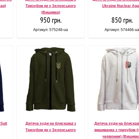
ар)
Тризубом як у Зеленського
Ukraine Nuclear Aga
(Вишивка)
950 грн.
850 грн.
Артикул: 575248-ua
Артикул: 574466-u
Suit
Дитяча худи на блискавці з
Дитяча худи на блискавц
Тризубом як у Зеленського
вишиванка з тризубом (
червоним) (Вишивк