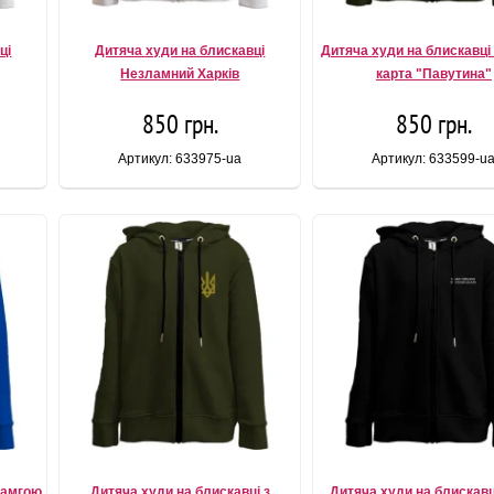
ці
Дитяча худи на блискавці
Дитяча худи на блискавці
Незламний Харків
карта "Павутина"
850 грн.
850 грн.
Артикул: 633975-ua
Артикул: 633599-u
 тамгою
Дитяча худи на блискавці з
Дитяча худи на блискав