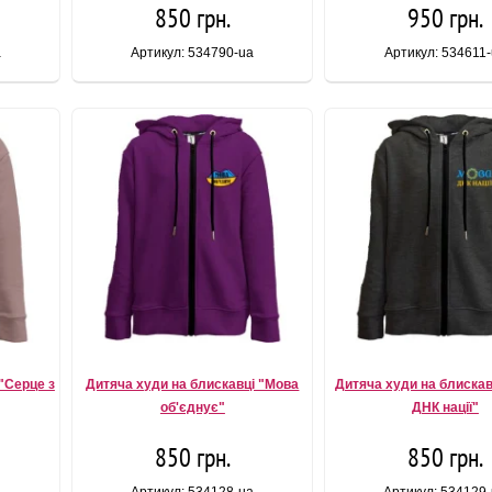
850 грн.
950 грн.
a
Артикул: 534790-ua
Артикул: 534611
"Серце з
Дитяча худи на блискавці "Мова
Дитяча худи на блискав
об'єднує"
ДНК нацiї"
850 грн.
850 грн.