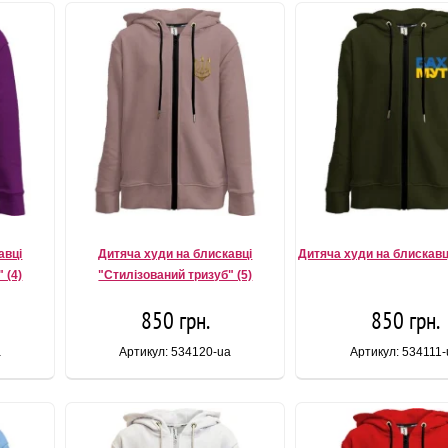
авці
Дитяча худи на блискавці
Дитяча худи на блискавц
 (4)
"Стилізований тризуб" (5)
850 грн.
850 грн.
a
Артикул: 534120-ua
Артикул: 534111