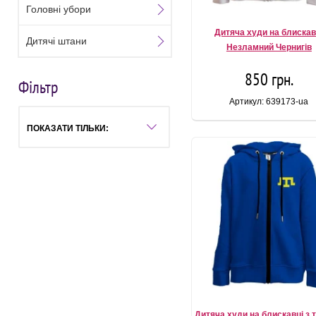
Головні убори
Дитяча худи на блискав
Дитячі штани
Незламний Чернигів
850 грн.
Фільтр
Артикул: 639173-ua
ПОКАЗАТИ ТІЛЬКИ:
Дитяча худи на блискавці з