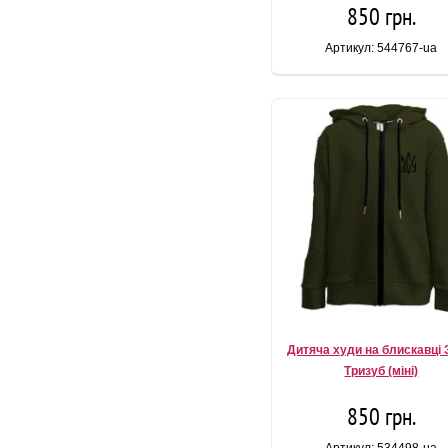
850 грн.
Артикул: 544767-ua
Дитяча худи на блискавці 
Тризуб (міні)
850 грн.