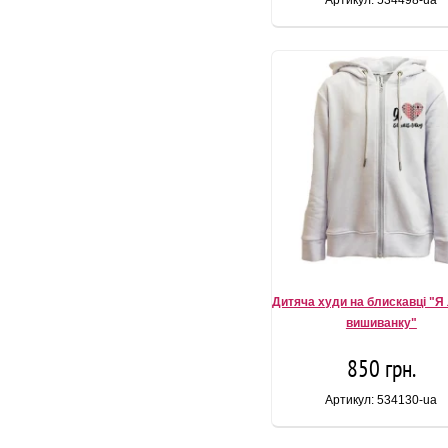
Артикул: 534498-ua
Дитяча худи на блискавці "
вишиванку"
850 грн.
Артикул: 534130-ua