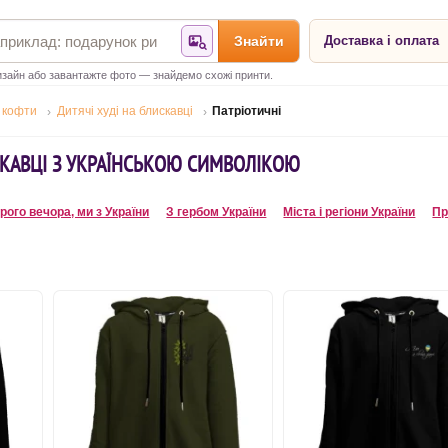
Знайти
Доставка і оплата
Знайти за фотографією
зайн або завантажте фото — знайдемо схожі принти.
, кофти
Дитячі худі на блискавці
Патріотичні
СКАВЦІ З УКРАЇНСЬКОЮ СИМВОЛІКОЮ
рого вечора, ми з України
З гербом України
Міста і регіони України
Пр