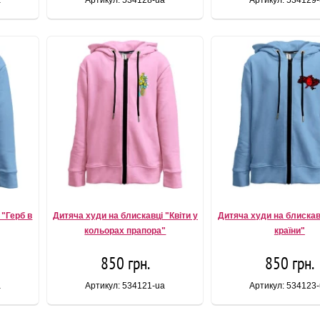
a
Артикул: 534128-ua
Артикул: 534129
 "Герб в
Дитяча худи на блискавці "Квіти у
Дитяча худи на блискав
кольорах прапора"
країни"
850 грн.
850 грн.
a
Артикул: 534121-ua
Артикул: 534123