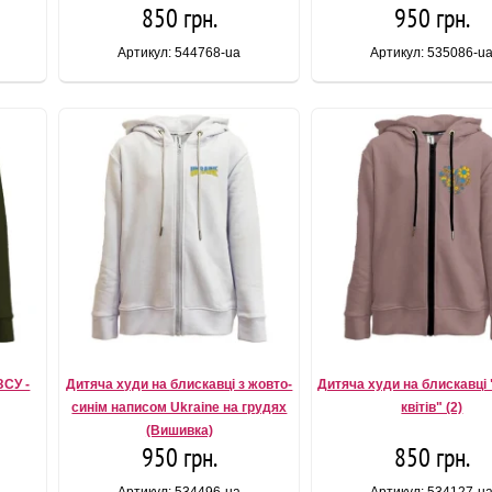
850 грн.
950 грн.
Артикул: 544768-ua
Артикул: 535086-u
ЗСУ -
Дитяча худи на блискавці з жовто-
Дитяча худи на блискавці 
синім написом Ukraine на грудях
квітів" (2)
(Вишивка)
950 грн.
850 грн.