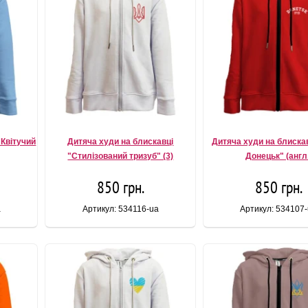
"Квітучий
Дитяча худи на блискавці
Дитяча худи на блискав
"Стилізований тризуб" (3)
Донецьк" (англ.
850 грн.
850 грн.
a
Артикул: 534116-ua
Артикул: 534107