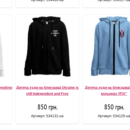
Артикул: 534496-ua
Артикул: 534127-u
Я люблю
Дитяча худи на блискавці Ukraine is
Дитяча худи на блискавці
still Independent and Free
кольорах УПА"
850 грн.
850 грн.
Артикул: 534131-ua
Артикул: 534125-u