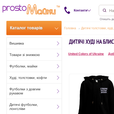
Контакти
Опишіть ди
Каталог товарів
Головна
Дитячі толстовки, худі
ДИТЯЧІ ХУДІ НА БЛИ
Вишивка
United Colors of Ukraine
Доб
Товари зі знижкою
Футболки, майки
Худі, толстовки, кофти
Футболки з довгим
рукавом
Дитячі футболки,
лонгсліви