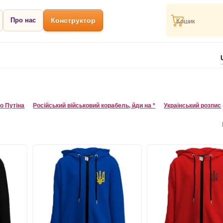
Про нас
Конструктор
Кошик
о Путіна
Російський військовий корабель, йди на *
Український розпис