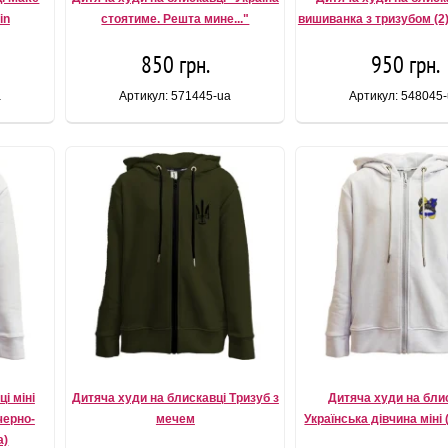
in
стоятиме. Решта мине..."
вишиванка з тризубом (2
850 грн.
950 грн.
a
Артикул: 571445-ua
Артикул: 548045
і міні
Дитяча худи на блискавці Тризуб з
Дитяча худи на бли
черно-
мечем
Українська дівчина міні
а)