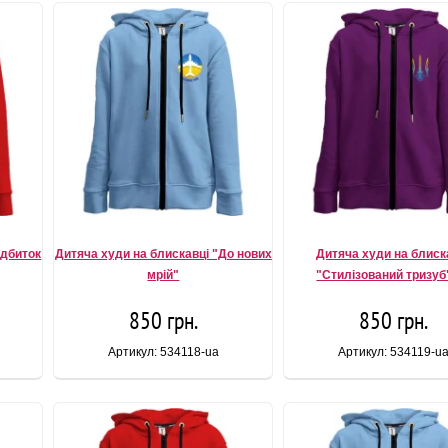
ідбиток
Дитяча худи на блискавці "До нових
Дитяча худи на блиск
мрiй"
"Стилізований тризуб"
850 грн.
850 грн.
Артикул: 534118-ua
Артикул: 534119-u