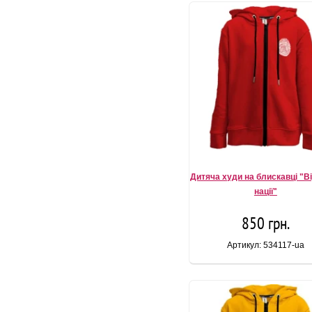
Дитяча худи на блискавці "В
нації"
850 грн.
Артикул: 534117-ua