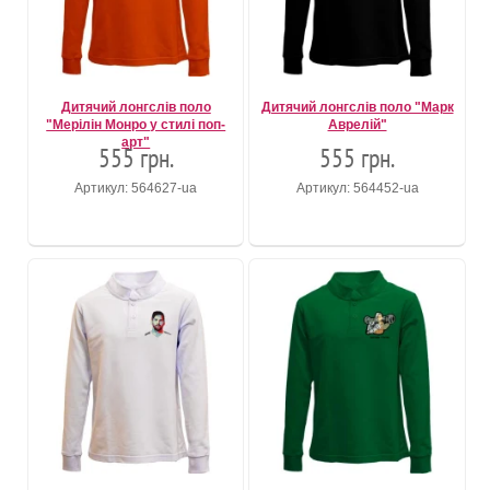
Дитячий лонгслів поло
Дитячий лонгслів поло "Марк
"Мерілін Монро у стилі поп-
Аврелій"
арт"
555 грн.
555 грн.
Артикул: 564627-ua
Артикул: 564452-ua