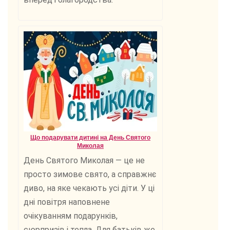
Що подарувати дитині на День Святого
Миколая
День Святого Миколая — це не
просто зимове свято, а справжнє
диво, на яке чекають усі діти. У ці
дні повітря наповнене
очікуванням подарунків,
сюрпризів і тепла. Для батьків же