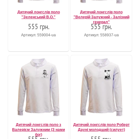
Дитячий лонгслів поло
Дитячий лонгслів поло
"Зеленський В.О."
"Велерій Залужний - Залізний
генерал"
555 грн.
555 грн.
Артикул: 559004-ua
Артикул: 558937-ua
Дитячий лонгслів поло з
Дитячий лонгслів поло Роберт
Валерієм Залужним (З нами
Дауні молодший (силует)
бог)