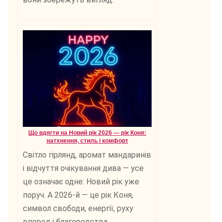
Що вдягти на Новий рік 2026 — рік Коня:
натхнення, стиль і комфорт
Світло гірлянд, аромат мандаринів
і відчуття очікування дива — усе
це означає одне: Новий рік уже
поруч. А 2026-й — це рік Коня,
символ свободи, енергії, руху
вперед і благородства.