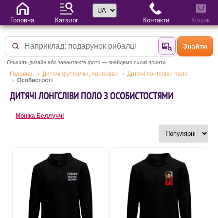
Вибір мови
Головна
Каталог
Контакти
Кошик
Знайти
Знайти за фотог
Опишіть дизайн або завантажте фото — знайдемо схожі принти.
Головна
Дитячі футболки, лонгсліви
Дитячі лонгсліви поло
Особистості
ДИТЯЧІ ЛОНГСЛІВИ ПОЛО З ОСОБИСТОСТЯМИ
Моніка Беллуччі