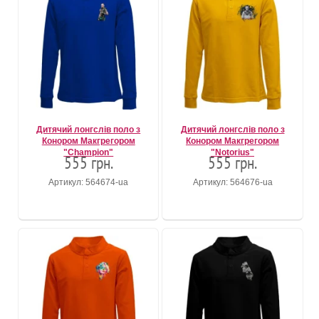
Дитячий лонгслів поло з
Дитячий лонгслів поло з
Конором Макгрегором
Конором Макгрегором
"Champion"
"Notorius"
555 грн.
555 грн.
Артикул: 564674-ua
Артикул: 564676-ua