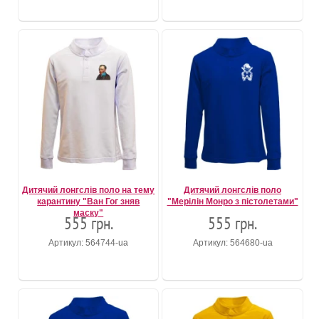
Дитячий лонгслів поло на тему
Дитячий лонгслів поло
карантину "Ван Гог зняв
"Мерілін Монро з пістолетами"
маску"
555 грн.
555 грн.
Артикул: 564744-ua
Артикул: 564680-ua