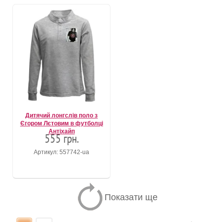
Дитячий лонгслів поло з
Єгором Лєтовим в футболці
Антіхайп
555 грн.
Артикул: 557742-ua
Показати ще