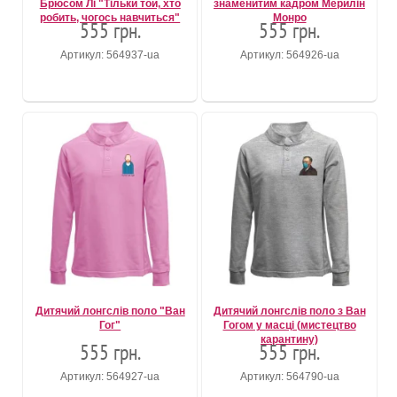
Брюсом Лі "Тільки той, хто
знаменитим кадром Мерилін
робить, чогось навчиться"
Монро
555 грн.
555 грн.
Артикул: 564937-ua
Артикул: 564926-ua
Дитячий лонгслів поло "Ван
Дитячий лонгслів поло з Ван
Гог"
Гогом у масці (мистецтво
карантину)
555 грн.
555 грн.
Артикул: 564927-ua
Артикул: 564790-ua