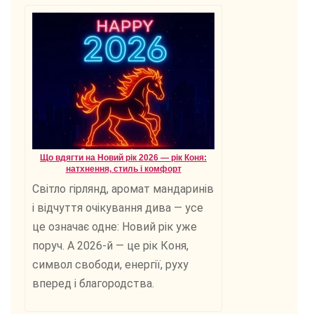
Що вдягти на Новий рік 2026 — рік Коня:
натхнення, стиль і комфорт
Світло гірлянд, аромат мандаринів
і відчуття очікування дива — усе
це означає одне: Новий рік уже
поруч. А 2026-й — це рік Коня,
символ свободи, енергії, руху
вперед і благородства.