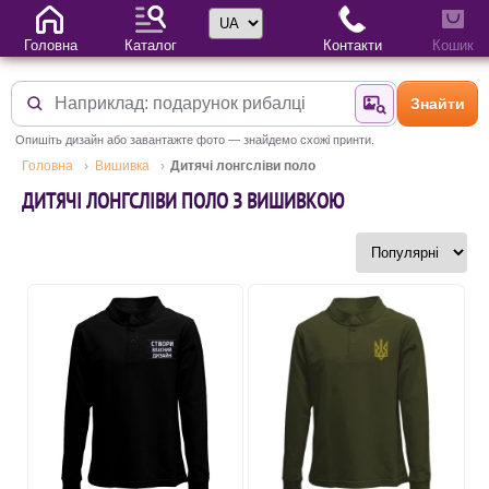
Вибір мови
Головна
Каталог
Контакти
Кошик
Знайти
Знайти за фотог
Опишіть дизайн або завантажте фото — знайдемо схожі принти.
Головна
Вишивка
Дитячі лонгсліви поло
ДИТЯЧІ ЛОНГСЛІВИ ПОЛО З ВИШИВКОЮ