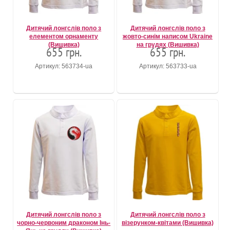
Дитячий лонгслів поло з
Дитячий лонгслів поло з
елементом орнаменту
жовто-синім написом Ukraine
(Вишивка)
на грудях (Вишивка)
655 грн.
655 грн.
Артикул: 563734-ua
Артикул: 563733-ua
Дитячий лонгслів поло з
Дитячий лонгслів поло з
чорно-червоним драконом Інь-
візерунком-квітами (Вишивка)