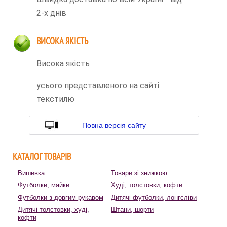
2-х днів
ВИСОКА ЯКІСТЬ
Висока якість
усього представленого на сайті
текстилю
Повна версія сайту
КАТАЛОГ ТОВАРІВ
Вишивка
Товари зі знижкою
Футболки, майки
Худі, толстовки, кофти
Футболки з довгим рукавом
Дитячі футболки, лонгсліви
Дитячі толстовки, худі,
Штани, шорти
кофти