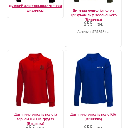
Дитячий лонгслів-поло зі своїм
дизайном
Дитячий лонгслів поло з
Тризубом як у Зеленського
(Вишивка)
655 грн.
Артикул: 575252-ua
Дитячий лонгслів поло із
Дитячий лонгслів поло KIA
гербом ОУН на грудях
(Вишивка)
(Вишивка)
655 грн.
655 грн.