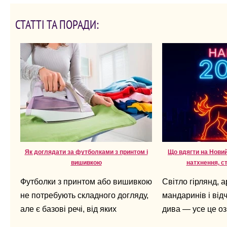
СТАТТІ ТА ПОРАДИ:
Як доглядати за футболками з принтом і
Що вдягти на Новий 
вишивкою
натхнення, с
Футболки з принтом або вишивкою
Світло гірлянд, 
не потребують складного догляду,
мандаринів і від
але є базові речі, від яких
дива — усе це оз
залежить, як довго вони збережуть
Новий рік уже по