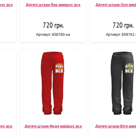
шує все
Дитячі штани Яна вирішує все
Дитячі штани Оля вир
720 грн.
720 грн.
a
Артикул: 658760-ua
Артикул: 658761
шує все
Дитячі штани Федя вирішує все
Дитячі штани Вітя вир