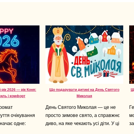
рік 2026 — рік Коня:
Що подарувати дитині на День Святого
Щ
тиль і комфорт
Миколая
аромат
День Святого Миколая — це не
Ге
чуття очікування
просто зимове свято, а справжнє
мо
начає одне:
диво, на яке чекають усі діти. У ці
за
руч. А 2026-й —
дні повітря наповнене
ха