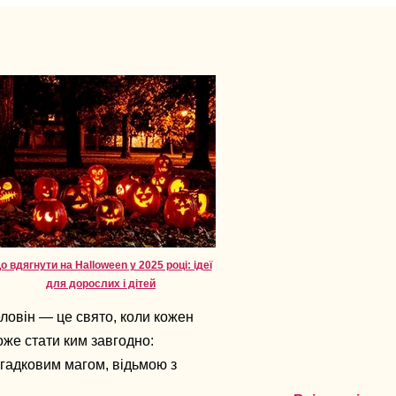
о вдягнути на Halloween у 2025 році: ідеї
для дорослих і дітей
ловін — це свято, коли кожен
же стати ким завгодно:
гадковим магом, відьмою з
рактером або навіть героєм з