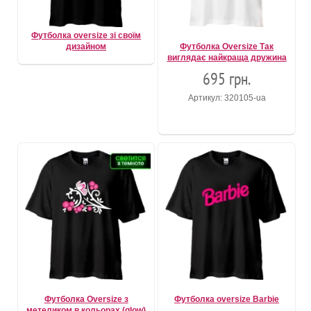
Футболка oversize зі своїм
дизайном
Футболка Oversize Так
виглядає найкраща дружина
695 грн.
Артикул: 320105-ua
Футболка Oversize з
Футболка oversize Barbie
метеликом в кольорах (glow)