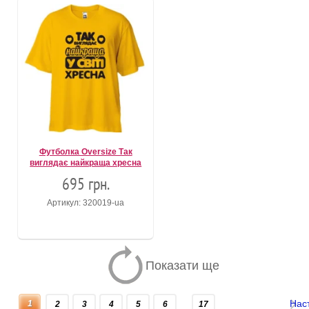
Футболка Oversize Так
виглядає найкраща хресна
695 грн.
Артикул: 320019-ua
Показати ще
Нас
1
2
3
4
5
6
17
...