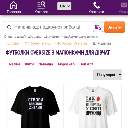
Вибір мови
Головна
Каталог
Контакти
Коши
Знайти
Знайти за фотог
Опишіть дизайн або завантажте фото — знайдемо схожі принти.
Головна
Футболки, майки
Футболки Oversize
Для дівчат
ФУТБОЛКИ OVERSIZE З МАЛЮНКАМИ ДЛЯ ДІВЧАТ
Nature
Квіти
Лаванда
Морозиво
Поп Арт