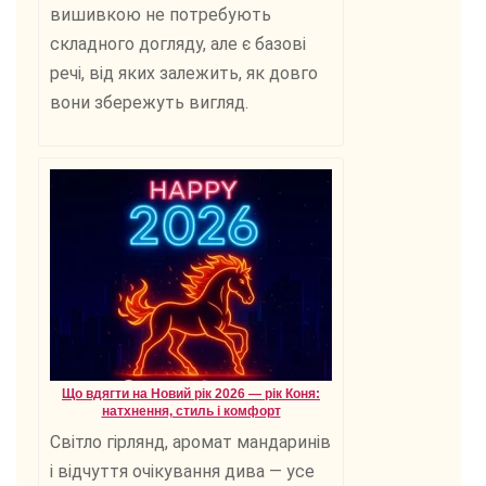
вишивкою не потребують
складного догляду, але є базові
речі, від яких залежить, як довго
вони збережуть вигляд.
Що вдягти на Новий рік 2026 — рік Коня:
натхнення, стиль і комфорт
Світло гірлянд, аромат мандаринів
і відчуття очікування дива — усе