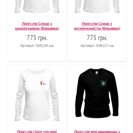
Лонгслів Серце з
Лонгслів Серце з
кардіограмою (Вишивка)
нескінченністю (Вишивка)
775 грн.
775 грн.
Артикул: 548126-ua
Артикул: 548127-ua
Лонгслів I love you міні
Лонгслів міні вишиванка з