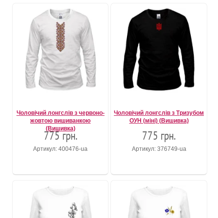
Чоловічий лонгслів з червоно-
Чоловічий лонгслів з Тризубом
жовтою вишиванкою
ОУН (міні) (Вишивка)
(Вишивка)
775 грн.
775 грн.
Артикул: 400476-ua
Артикул: 376749-ua