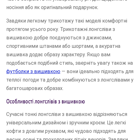
носіння або як оригінальний подарунок.
Завдяки легкому трикотажу такі моделі комфортні
протягом усього року. Трикотажні лонгсліви з
вишивкою добре поєднуються з джинсами,
спортивними штанами або шортами, а акуратна
вишивка додає образу характеру. Якщо вам
подобається подібний стиль, зверніть увагу також на
футболки з вишивкою
— вони ідеально підходять для
теплої погоди та добре комбінуються з лонгслівами у
багатошарових образах.
Особливості лонгслівів з вишивкою
Сучасні тонкі лонгсліви з вишивкою відрізняються
універсальним дизайном і зручним кроєм. Це легкі
кофти з довгим рукавом, які чудово підходять для
весни, осені та прохолодних літніх вечорів. Завдяки