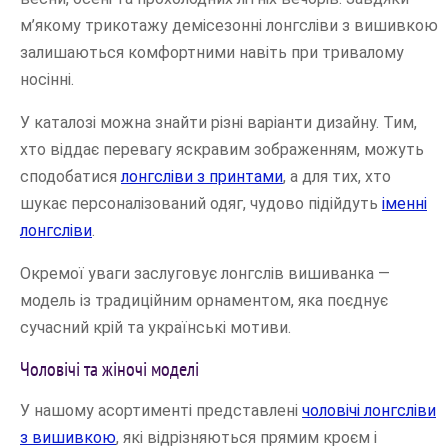
м’якому трикотажу демісезонні лонгсліви з вишивкою
залишаються комфортними навіть при тривалому
носінні.
У каталозі можна знайти різні варіанти дизайну. Тим,
хто віддає перевагу яскравим зображенням, можуть
сподобатися
лонгсліви з принтами
, а для тих, хто
шукає персоналізований одяг, чудово підійдуть
іменні
лонгсліви
.
Окремої уваги заслуговує лонгслів вишиванка —
модель із традиційним орнаментом, яка поєднує
сучасний крій та українські мотиви.
Чоловічі та жіночі моделі
У нашому асортименті представлені
чоловічі лонгсліви
з вишивкою
, які відрізняються прямим кроєм і