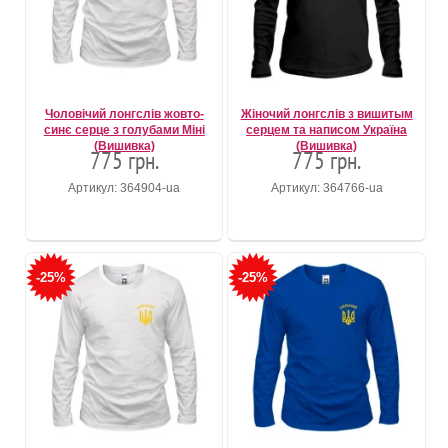
Чоловічий лонгслів жовто-
Жіночий лонгслів з вишитым
синє серце з голубами Міні
серцем та написом Україна
(Вишивка)
(Вишивка)
775 грн.
775 грн.
Артикул: 364904-ua
Артикул: 364766-ua
-25%
-25%