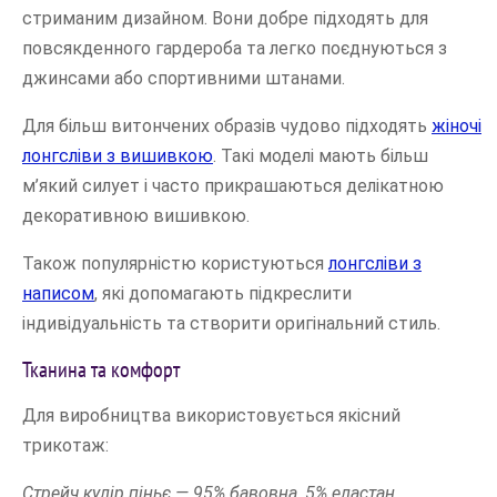
стриманим дизайном. Вони добре підходять для
повсякденного гардероба та легко поєднуються з
джинсами або спортивними штанами.
Для більш витончених образів чудово підходять
жіночі
лонгсліви з вишивкою
. Такі моделі мають більш
м’який силует і часто прикрашаються делікатною
декоративною вишивкою.
Також популярністю користуються
лонгсліви з
написом
, які допомагають підкреслити
індивідуальність та створити оригінальний стиль.
Тканина та комфорт
Для виробництва використовується якісний
трикотаж:
Стрейч кулір піньє — 95% бавовна, 5% еластан