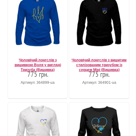
Чоловічий лонгслів з
Чоловічий лонгслів з вишитим
вишивкою Воля у вигляді
стилізованим тризубом із
Тризуба (Вишивка)
серцем Міні (Вишивка)
775 грн.
775 грн.
Артикул: 364899-ua
Артикул: 364901-ua