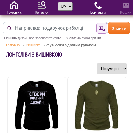
Вибір мови
Головна
Каталог
Контакти
Кошик
Знайти
Знайти за фотог
Опишіть дизайн або завантажте фото — знайдемо схожі принти.
Головна
Вишивка
футболки з довгим рукавом
ЛОНГСЛІВИ З ВИШИВКОЮ