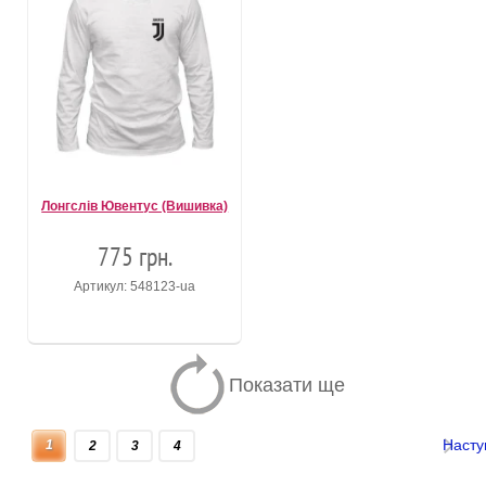
Лонгслів Ювентус (Вишивка)
775 грн.
Артикул: 548123-ua
Показати ще
Насту
1
2
3
4