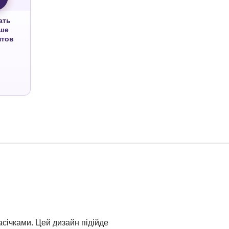
ать
ше
нтов
січками. Цей дизайн підійде