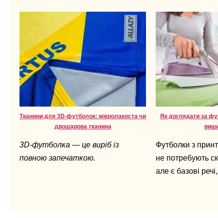
Тканини для 3D-футболок: мікролакоста чи
Як доглядати за фу
двошарова тканина
виш
3D-футболка — це виріб із
Футболки з прин
повною запечаткою.
не потребують ск
але є базові речі,
залежить, як дов
вигляд.