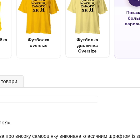
Показ
боль
вариа
йка
Футболка
Футболка
oversize
двонитка
Oversize
 товари
як я»
аза про високу самооцінку виконана класичним шрифтом із за