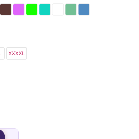
L
XXXXL
→