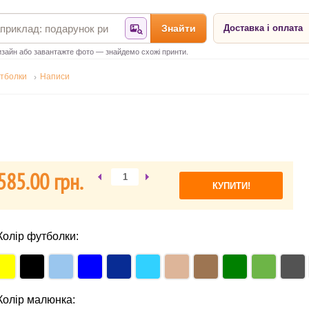
Знайти
Доставка і оплата
Знайти за фотографією
зайн або завантажте фото — знайдемо схожі принти.
тболки
Написи
585.00 гpн.
Колір футболки:
Колір малюнка: