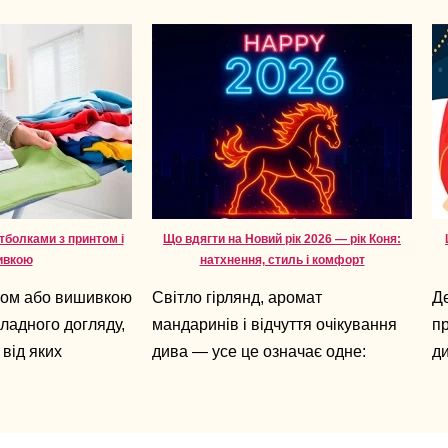
тболками з принтом і
Що вдягти на Новий рік 2026 — рік Коня:
ивкою
натхнення, стиль і комфорт
том або вишивкою
Світло гірлянд, аромат
Д
ладного догляду,
мандаринів і відчуття очікування
пр
 від яких
дива — усе це означає одне:
ди
го вони збережуть
Новий рік уже поруч. А 2026-й —
дн
це рік Коня, символ свободи,
оч
енергії, руху вперед і
сю