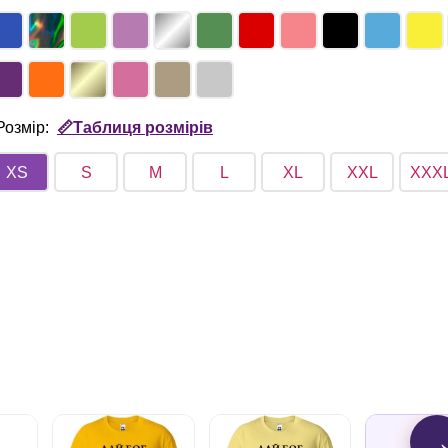
Розмір:
📏Таблиця розмірів
XS
S
M
L
XL
XXL
XXX