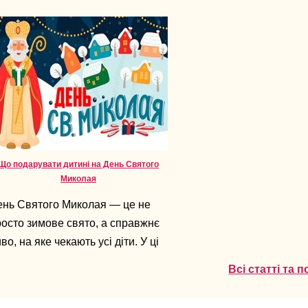
Що подарувати дитині на День Святого
Миколая
ень Святого Миколая — це не
осто зимове свято, а справжнє
во, на яке чекають усі діти. У ці
і повітря наповнене
Всі статті та 
ікуванням подарунків,
рпризів і тепла. Для батьків же