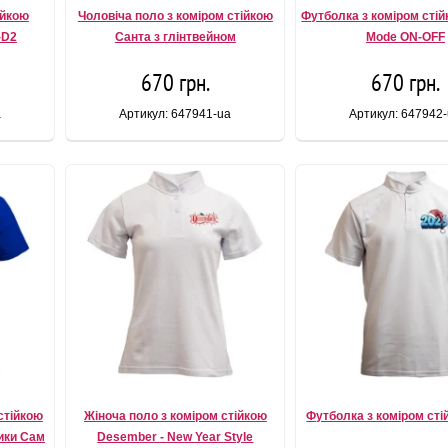
ійкою
Чоловіча поло з коміром стійкою
Футболка з коміром стій
-D2
Санта з глінтвейном
Mode ON-OFF
670 грн.
670 грн.
a
Артикул: 647941-ua
Артикул: 647942
стійкою
Жіноча поло з коміром стійкою
Футболка з коміром сті
ики Сам
Desember - New Year Style