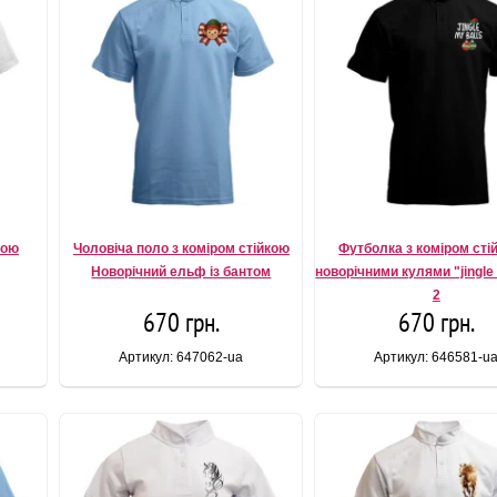
кою
Чоловіча поло з коміром стійкою
Футболка з коміром сті
Новорічний ельф із бантом
новорічними кулями "jingle 
2
670 грн.
670 грн.
Артикул: 647062-ua
Артикул: 646581-u