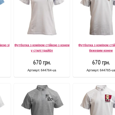
йкою зі
Футболка з коміром стійкою з конем
Футболка з коміром сті
у стилі трайбл
бежевим конем
670 грн.
670 грн.
Артикул: 644764-ua
Артикул: 644765-u