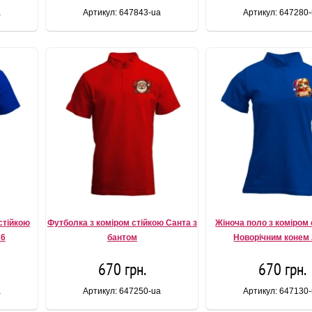
a
Артикул: 647843-ua
Артикул: 647280
стійкою
Футболка з коміром стійкою Санта з
Жіноча поло з коміром 
26
бантом
Новорічним конем
670 грн.
670 грн.
a
Артикул: 647250-ua
Артикул: 647130