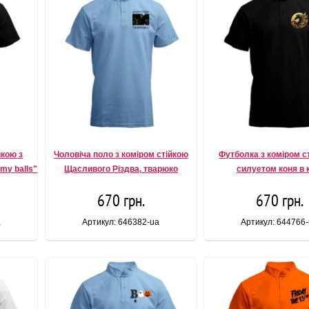
йкою з
Чоловіча поло з коміром стійкою
Футболка з коміром с
my balls"
Щасливого Різдва, тварюко
силуетом коня в 
670 грн.
670 грн.
a
Артикул: 646382-ua
Артикул: 644766