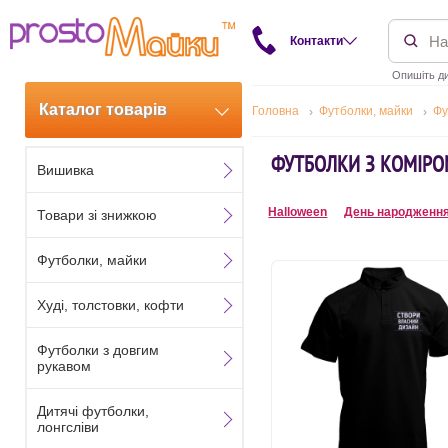
Контакти
Опишіть ди
Каталог товарів
Головна
Футболки, майки
Фу
ФУТБОЛКИ З КОМІРО
Вишивка
Halloween
День народженн
Товари зі знижкою
Футболки, майки
Худі, толстовки, кофти
Футболки з довгим
рукавом
Дитячі футболки,
лонгсліви