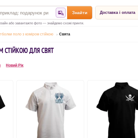
Знайти
Доставка і оплата
Знайти за фотографією
зайн або завантажте фото — знайдемо схожі принти.
тболки поло з коміром стійкою
Свята
М СТІЙКОЮ ДЛЯ СВЯТ
я
Новий Рік