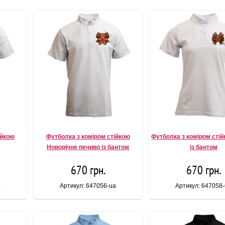
ійкою
Футболка з коміром стійкою
Футболка з коміром сті
Новорічне печиво із бантом
із бантом
670 грн.
670 грн.
a
Артикул: 647056-ua
Артикул: 647058