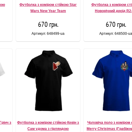
кою
Футболка з коміром стійкою Star
Футболка з коміром ст
Wars New Year Team
Новорічний дроїд R2
670 грн.
670 грн.
Артикул: 648499-ua
Артикул: 648500-u
Грінч з
Футболка з коміром стійкою Кевін з
Чоловіча поло з коміром 
Сам удома з гірляндою
Merry Christmas (Грабіжн