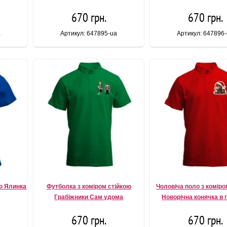
670 грн.
670 грн.
a
Артикул: 647895-ua
Артикул: 647896
ою Ялинка
Футболка з коміром стійкою
Чоловіча поло з коміро
Грабіжники Сам удома
Новорічна конячка в 
670 грн.
670 грн.