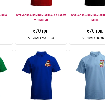
ійкою
Футболка з коміром стійкою з котом
Футболка з коміром сті
у гірлянді
Mode
670 грн.
670 грн.
a
Артикул: 650607-ua
Артикул: 648955