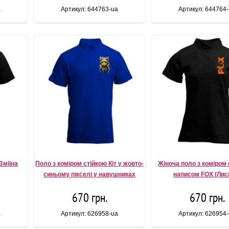
a
Артикул: 644763-ua
Артикул: 644764
Зміїна
Поло з коміром стійкою Кіт у жовто-
Жіноча поло з коміром 
синьому пікселі у навушниках
написом FOX (Лис
670 грн.
670 грн.
a
Артикул: 626958-ua
Артикул: 626954