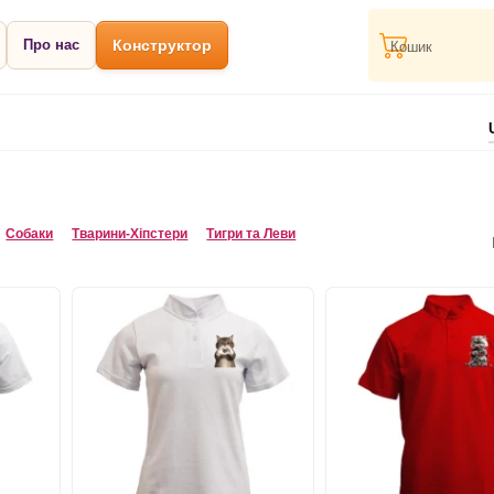
Про нас
Конструктор
Кошик
Собаки
Тварини-Хіпстери
Тигри та Леви