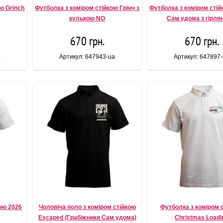
ю Grinch
Футболка з коміром стійкою Грінч з
Футболка з коміром стій
кулькою NO
Сам удома з гірл
670 грн.
670 грн.
a
Артикул: 647943-ua
Артикул: 647897
ою 2026
Чоловіча поло з коміром стійкою
Футболка з коміром 
Escaped (Грабіжники Сам удома)
Christmas Loadi