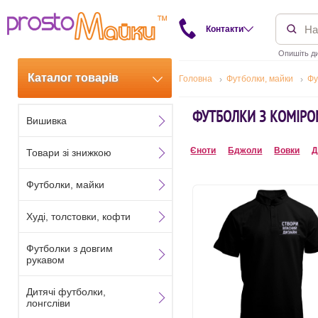
Контакти
Опишіть ди
Каталог товарів
Головна
Футболки, майки
Фу
ФУТБОЛКИ З КОМІРО
Вишивка
Єноти
Бджоли
Вовки
Д
Товари зі знижкою
Футболки, майки
Худі, толстовки, кофти
Футболки з довгим
рукавом
Дитячі футболки,
лонгсліви