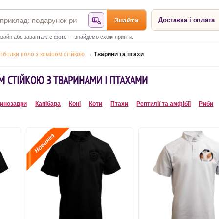
Знайти
Доставка і оплата
Знайти за фотографією
зайн або завантажте фото — знайдемо схожі принти.
тболки поло з коміром стійкою
Тварини та птахи
М СТІЙКОЮ З ТВАРИНАМИ І ПТАХАМИ
инозаври
Капібара
Коні
Коти
Птахи
Рептилії та амфібії
Риби