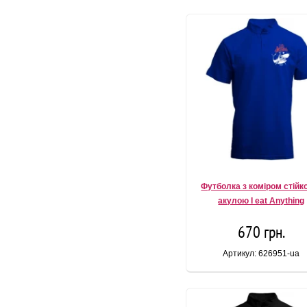
Футболка з коміром стійк
акулою I eat Anything
670 грн.
Артикул: 626951-ua