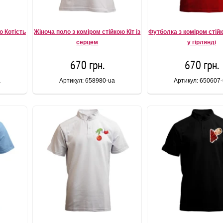
ю Котість
Жіноча поло з коміром стійкою Кіт із
Футболка з коміром стій
серцем
у гірлянді
670 грн.
670 грн.
a
Артикул: 658980-ua
Артикул: 650607