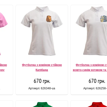
ійкою
Футболка з коміром стійкою
Футболка з коміром с
очку
Капібара
жовто-синім котиком та
670 грн.
670 грн.
a
Артикул: 626348-ua
Артикул: 626258