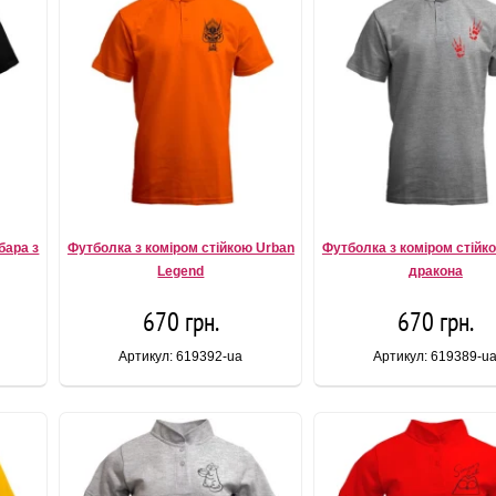
бара з
Футболка з коміром стійкою Urban
Футболка з коміром стійк
Legend
дракона
670 грн.
670 грн.
Артикул: 619392-ua
Артикул: 619389-u