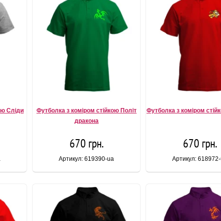
ою Сліди
Футболка з коміром стійкою Політ
Футболка з коміром стій
дракона
670 грн.
670 грн.
a
Артикул: 619390-ua
Артикул: 618972