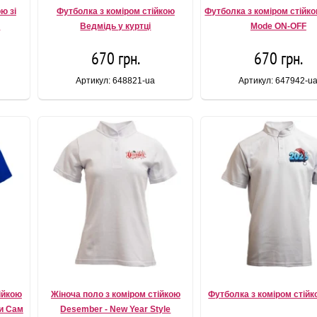
ю зі
Футболка з коміром стійкою
Футболка з коміром стійко
a
Ведмідь у куртці
Mode ON-OFF
670 грн.
670 грн.
Артикул: 648821-ua
Артикул: 647942-u
ійкою
Жіноча поло з коміром стійкою
Футболка з коміром стійк
ки Сам
Desember - New Year Style