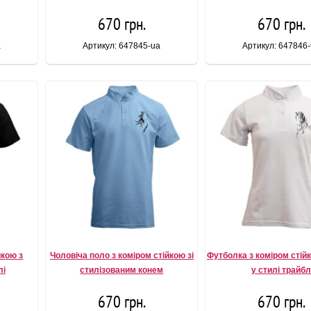
670 грн.
670 грн.
a
Артикул: 647845-ua
Артикул: 647846
йкою з
Чоловіча поло з коміром стійкою зі
Футболка з коміром стій
лі
стилізованим конем
у стилі трайб
670 грн.
670 грн.