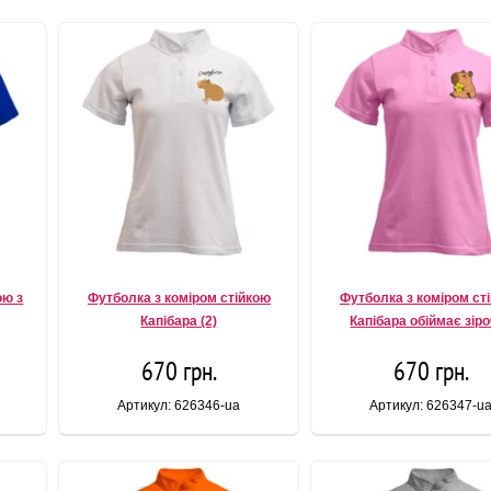
ою з
Футболка з коміром стійкою
Футболка з коміром ст
Капібара (2)
Капібара обіймає зір
670 грн.
670 грн.
Артикул: 626346-ua
Артикул: 626347-u