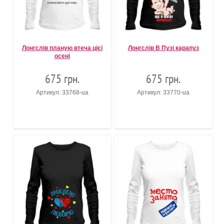
Лонгслів планую втеча цієї
Лонгслів В Пузі карапуз
осені
675 грн.
675 грн.
Артикул: 33768-ua
Артикул: 33770-ua