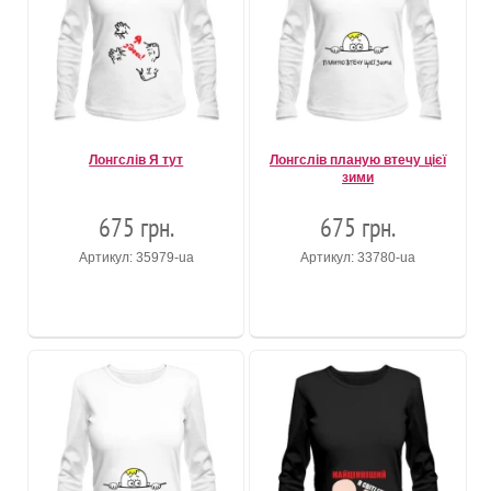
Лонгслів Я тут
Лонгслів планую втечу цієї
зими
675 грн.
675 грн.
Артикул: 35979-ua
Артикул: 33780-ua