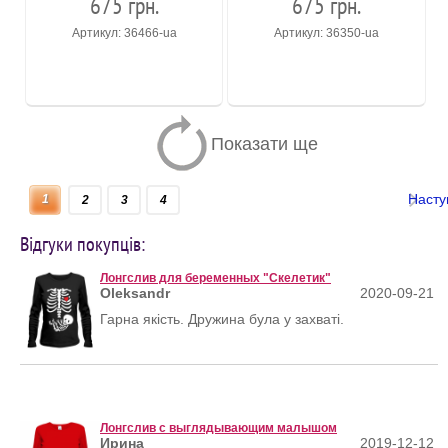
675 грн.
675 грн.
Артикул: 36466-ua
Артикул: 36350-ua
Показати ще
Насту
1
2
3
4
Відгуки покупців:
Лонгслив для беременных "Скелетик"
Oleksandr
2020-09-21
Гарна якість. Дружина була у захваті.
Лонгслив с выглядывающим малышом
Ирина
2019-12-12