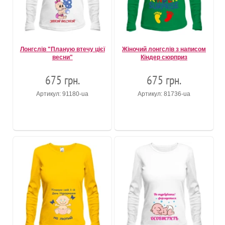
Лонгслів "Планую втечу цієї
Жіночий лонгслів з написом
весни"
Кіндер сюрприз
675 грн.
675 грн.
Артикул: 91180-ua
Артикул: 81736-ua