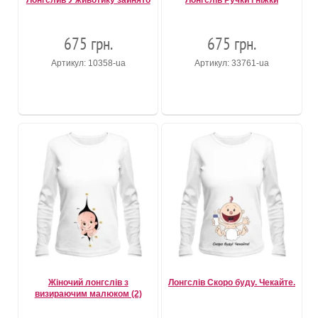
Лонгслив У животику зайнято
Лонгслів Ручки і ніжки
675 грн.
675 грн.
Артикул: 10358-ua
Артикул: 33761-ua
Жіночий лонгслів з
Лонгслів Скоро буду. Чекайте.
визираючим малюком (2)