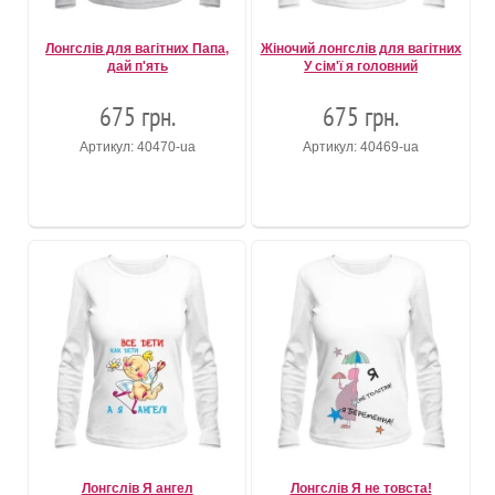
Лонгслів для вагітних Папа,
Жіночий лонгслів для вагітних
дай п'ять
У сім'ї я головний
675 грн.
675 грн.
Артикул: 40470-ua
Артикул: 40469-ua
Лонгслів Я ангел
Лонгслів Я не товста!