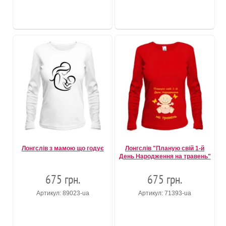
Лонгслів з мамою що годує
Лонгслів "Планую свій 1-й
День Народження на травень"
675 грн.
675 грн.
Артикул: 89023-ua
Артикул: 71393-ua