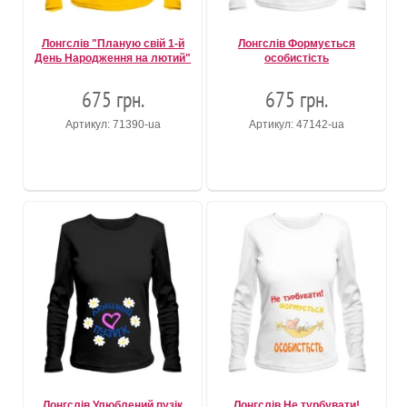
Лонгслів "Планую свій 1-й
Лонгслів Формується
День Народження на лютий"
особистість
675 грн.
675 грн.
Артикул: 71390-ua
Артикул: 47142-ua
Лонгслів Улюблений пузік
Лонгслів Не турбувати!