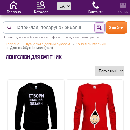
Вибір мови
Головна
Каталог
Контакти
Кошик
Знайти
Знайти за фотог
Опишіть дизайн або завантажте фото — знайдемо схожі принти.
Головна
Футболки з довгим рукавом
Лонгсліви класичні
Для майбутніх мам (пап)
ЛОНГСЛІВИ ДЛЯ ВАГІТНИХ