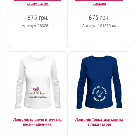
стану татом
соскою
675 грн.
675 грн.
Артикул: 26328-ua
Артикул: 191570-ua
Лонгслів планую втечу цієї
Лонгслів Торкатися можна
весни (дівчинка)
тільки татові