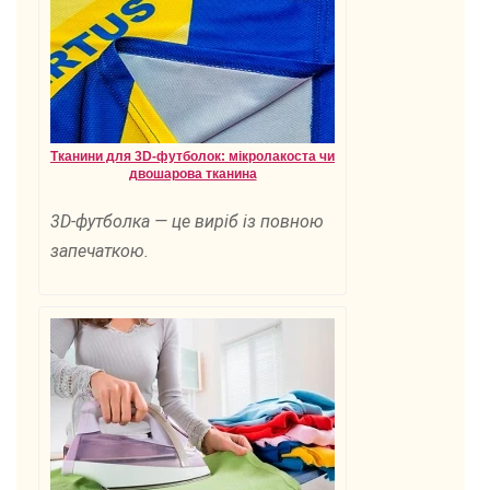
Тканини для 3D-футболок: мікролакоста чи
двошарова тканина
3D-футболка — це виріб із повною
запечаткою.