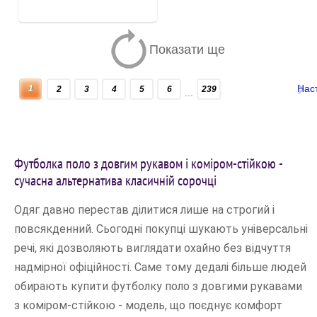
Показати ще
Нас
1
2
3
4
5
6
239
...
Футболка поло з довгим рукавом і коміром-стійкою -
сучасна альтернатива класичній сорочці
Одяг давно перестав ділитися лише на строгий і
повсякденний. Сьогодні покупці шукають універсальні
речі, які дозволяють виглядати охайно без відчуття
надмірної офіційності. Саме тому дедалі більше людей
обирають купити футболку поло з довгими рукавами
з коміром-стійкою - модель, що поєднує комфорт