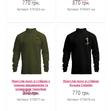
770 грн.
870 грн.
Артикул: 576163-ua
Артикул: 576047-ua
Лонгслів поло зі стійкою з
Лонгслів поло зі стійкою
чорною вишиванкою та
Кузьма Скрябін
оливковим тризубом
870 грн.
770 грн.
(Вишивка)
Артикул: 575877-ua
Артикул: 575878-ua