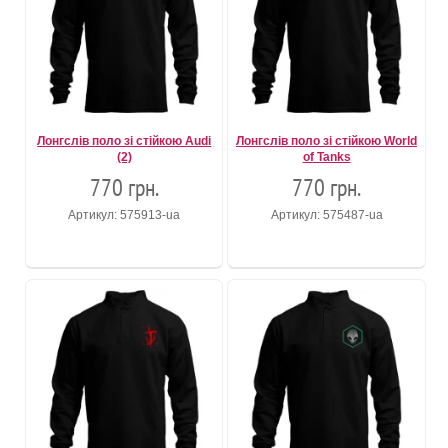
Лонгслів поло зі стійкою Audi
Лонгслів поло зі стійкою World
(2)
of Tanks
770 грн.
770 грн.
Артикул: 575913-ua
Артикул: 575487-ua