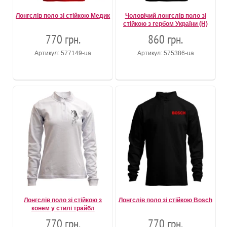
Лонгслів поло зі стійкою Медик
Чоловічий лонгслів поло зі
стійкою з гербом України (Н)
770 грн.
860 грн.
Артикул: 577149-ua
Артикул: 575386-ua
Лонгслів поло зі стійкою з
Лонгслів поло зі стійкою Bosch
конем у стилі трайбл
770 грн.
770 грн.