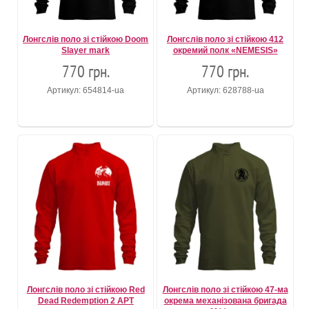
Лонгслів поло зі стійкою Doom
Лонгслів поло зі стійкою 412
Slayer mark
окремий полк «NEMESIS»
770 грн.
770 грн.
Артикул: 654814-ua
Артикул: 628788-ua
Лонгслів поло зі стійкою Red
Лонгслів поло зі стійкою 47-ма
Dead Redemption 2 АРТ
окрема механізована бригада