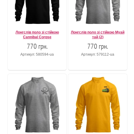
Лонгслів поло зі стійкою
Лонгслів поло зі стійкою Муай
Cannibal Corpse
тай (2)
770 грн.
770 грн.
Артикул: 580594-ua
Артикул: 579112-ua