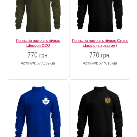
Лонгслів поло зі стійкою
Лонгслів поло зі стійкою Cross
Шеврон ССО
classic (з хрестом)
770 грн.
770 грн.
Артикул: 577139-ua
Артикул: 577016-ua