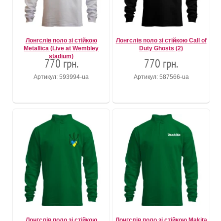
Лонгслів поло зі стійкою
Лонгслів поло зі стійкою Call of
Metallica (Live at Wembley
Duty Ghosts (2)
stadium)
770 грн.
770 грн.
Артикул: 593994-ua
Артикул: 587566-ua
Лонгслів поло зі стійкою
Лонгслів поло зі стійкою Makita