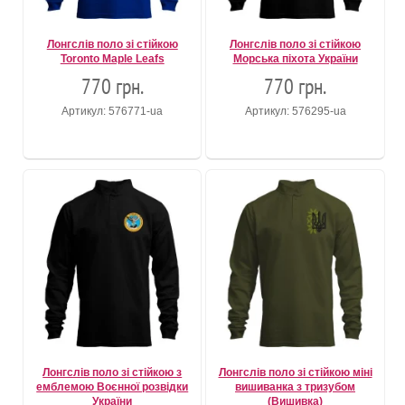
Лонгслів поло зі стійкою
Лонгслів поло зі стійкою
Toronto Maple Leafs
Морська піхота України
770 грн.
770 грн.
Артикул: 576771-ua
Артикул: 576295-ua
Лонгслів поло зі стійкою з
Лонгслів поло зі стійкою міні
емблемою Воєнної розвідки
вишиванка з тризубом
України
(Вишивка)