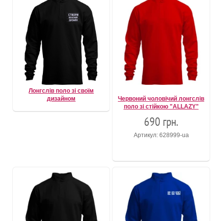
Лонгслів поло зі своїм
дизайном
Червоний чоловічий лонгслів
поло зі стійкою "ALLAZY"
690 грн.
Артикул: 628999-ua