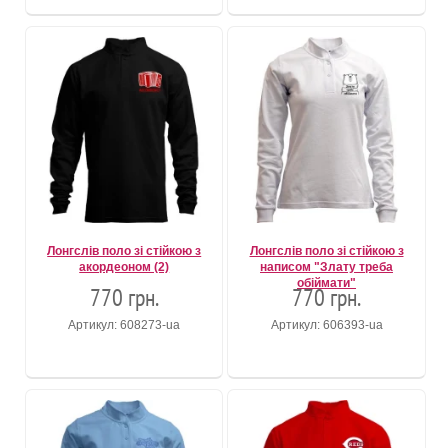
Лонгслів поло зі стійкою з
Лонгслів поло зі стійкою з
акордеоном (2)
написом "Злату треба
обіймати"
770 грн.
770 грн.
Артикул: 608273-ua
Артикул: 606393-ua