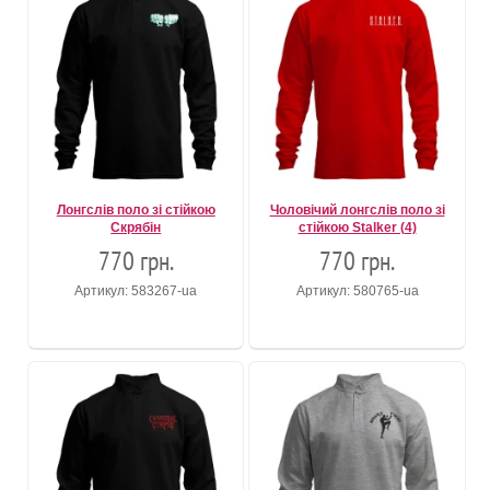
Лонгслів поло зі стійкою
Чоловічий лонгслів поло зі
Скрябін
стійкою Stalker (4)
770 грн.
770 грн.
Артикул: 583267-ua
Артикул: 580765-ua