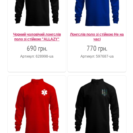
Чорний чоловічий лонгслів
Лонгслів поло зі стійкою Не на
поло зі стійкою "ALLAZY"
часі
690 грн.
770 грн.
Артикул: 628998-ua
Артикул: 597687-ua