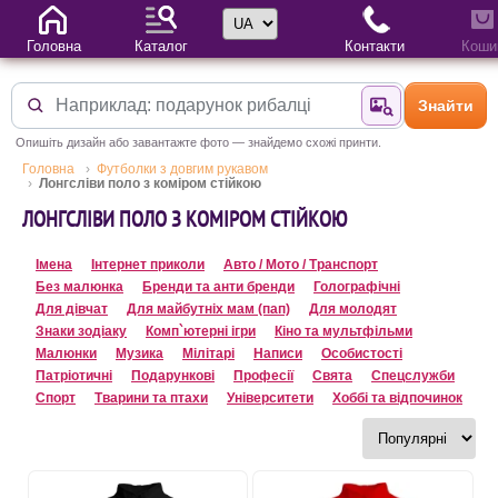
Вибір мови
Головна
Каталог
Контакти
Коши
Знайти
Знайти за фотог
Опишіть дизайн або завантажте фото — знайдемо схожі принти.
Головна
Футболки з довгим рукавом
Лонгсліви поло з коміром стійкою
ЛОНГСЛІВИ ПОЛО З КОМІРОМ СТІЙКОЮ
Імена
Інтернет приколи
Авто / Мото / Транспорт
Без малюнка
Бренди та анти бренди
Голографічні
Для дівчат
Для майбутніх мам (пап)
Для молодят
Знаки зодіаку
Комп`ютерні ігри
Кіно та мультфільми
Малюнки
Музика
Мілітарі
Написи
Особистості
Патріотичні
Подарункові
Професії
Свята
Спецслужби
Спорт
Тварини та птахи
Університети
Хоббі та відпочинок