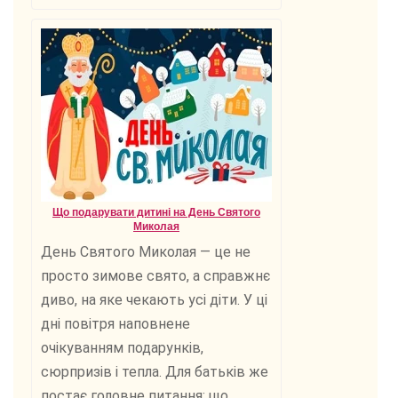
Що подарувати дитині на День Святого
Миколая
День Святого Миколая — це не
просто зимове свято, а справжнє
диво, на яке чекають усі діти. У ці
дні повітря наповнене
очікуванням подарунків,
сюрпризів і тепла. Для батьків же
постає головне питання: що