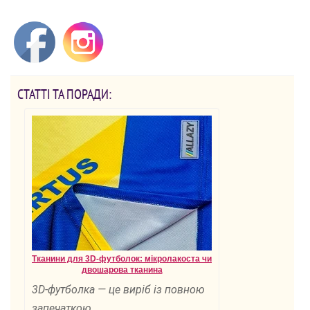
СТАТТІ ТА ПОРАДИ:
Тканини для 3D-футболок: мікролакоста чи
двошарова тканина
3D-футболка — це виріб із повною
запечаткою.