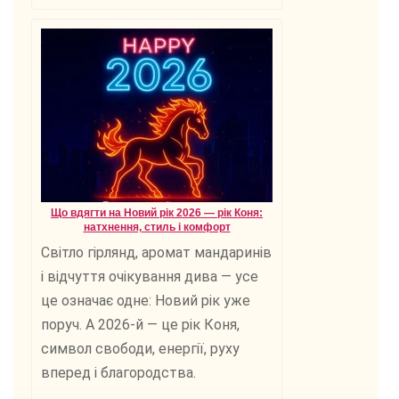
Що вдягти на Новий рік 2026 — рік Коня:
натхнення, стиль і комфорт
Світло гірлянд, аромат мандаринів
і відчуття очікування дива — усе
це означає одне: Новий рік уже
поруч. А 2026-й — це рік Коня,
символ свободи, енергії, руху
вперед і благородства.