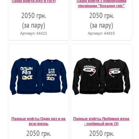
Парні кофти Йду в гості
Парні кофти з новорічними
пінгвінами "Кохання гріє"
2050 грн.
2050 грн.
(за пару)
(за пару)
Артикул: 44421
Артикул: 44915
Парные кофты Один раз и на
Парные кофты Любимая жена
всю жизнь
- любимый муж (3)
2050 грн.
2050 грн.