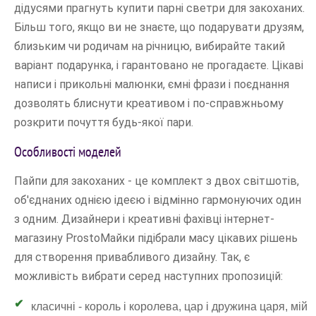
дідусями прагнуть купити парні светри для закоханих.
Більш того, якщо ви не знаєте, що подарувати друзям,
близьким чи родичам на річницю, вибирайте такий
варіант подарунка, і гарантовано не прогадаєте. Цікаві
написи і прикольні малюнки, ємні фрази і поєднання
дозволять блиснути креативом і по-справжньому
розкрити почуття будь-якої пари.
Особливості моделей
Пайпи для закоханих - це комплект з двох світшотів,
об'єднаних однією ідеєю і відмінно гармонуючих один
з одним. Дизайнери і креативні фахівці інтернет-
магазину ProstoМайки підібрали масу цікавих рішень
для створення привабливого дизайну. Так, є
можливість вибрати серед наступних пропозицій:
класичні - король і королева, цар і дружина царя, мій