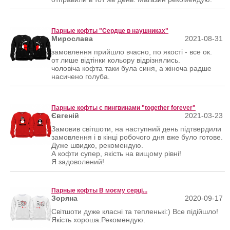
Парные кофты "Сердце в наушниках"
Мирослава
2021-08-31
замовлення прийшло вчасно, по якості - все ок.
от лише відтінки кольору відрізнялись.
чоловіча кофта таки була синя, а жіноча радше
насичено голуба.
Парные кофты с пингвинами "together forever"
Євгеній
2021-03-23
Замовив світшоти, на наступний день підтвердили
замовлення і в кінці робочого дня вже було готове.
Дуже швидко, рекомендую.
А кофти супер, якість на вищому рівні!
Я задоволений!
Парные кофты В моєму серці...
Зоряна
2020-09-17
Світшоти дуже класні та тепленькі:) Все підійшло!
Якість хороша.Рекомендую.