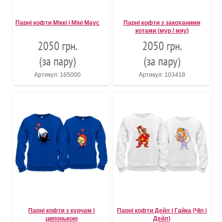
Парні кофти Міккі і Міні Маус
Парні кофти з закоханими
котами (мур / мяу)
2050 грн.
2050 грн.
(за пару)
(за пару)
Артикул: 165000
Артикул: 103418
Парні кофти з курчам і
Парні кофти Дейл і Гайка (Чіп і
ципонькою
Дейл)