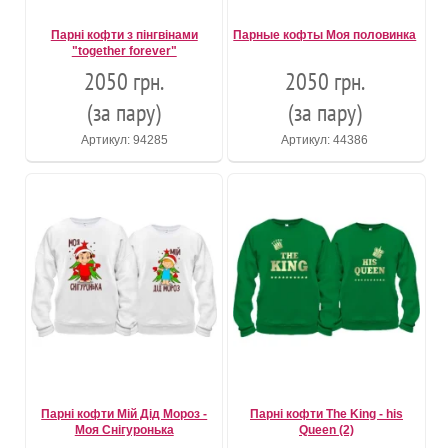
Парні кофти з пінгвінами
Парные кофты Моя половинка
"together forever"
2050 грн.
2050 грн.
(за пару)
(за пару)
Артикул: 94285
Артикул: 44386
Парні кофти Мій Дід Мороз -
Парні кофти The King - his
Моя Снігуронька
Queen (2)