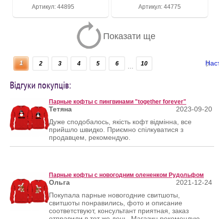
Артикул: 44895
Артикул: 44775
Показати ще
Нас
1
2
3
4
5
6
10
...
Відгуки покупців:
Парные кофты с пингвинами "together forever"
Тетяна
2023-09-20
Дуже сподобалось, якість кофт відмінна, все
прийшло швидко. Приємно спілкуватися з
продавцем, рекомендую.
Парные кофты с новогодним олененком Рудольфом
Ольга
2021-12-24
Покупала парные новогодние свитшоты,
свитшоты понравились, фото и описание
соответствуют, консультант приятная, заказ
отправили в тот же день. Магазин рекомендую.