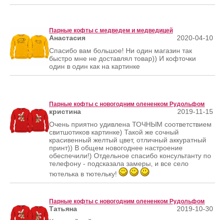
Парные кофты с медведем и медведицей
Анастасия
2020-04-10
Спасибо вам большое! Ни один магазин так
быстро мне не доставлял товар)) И кофточки
один в один как на картинке
Парные кофты с новогодним олененком Рудольфом
кристина
2019-11-15
Очень приятно удивлена ТОЧНЫМ соответствием
свитшотиков картинке) Такой же сочный
красивенный желтый цвет, отличный аккуратный
принт)) В общем новогоднее настроение
обеспечили!) Отдельное спасибо консультанту по
телефону - подсказала замеры, и все село
тютелька в тютельку!
Парные кофты с новогодним олененком Рудольфом
Татьяна
2019-10-30