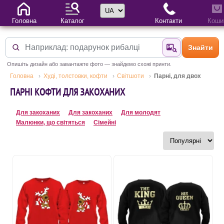
Вибір мови
Головна
Каталог
Контакти
Коши
Знайти
Знайти за фотог
Опишіть дизайн або завантажте фото — знайдемо схожі принти.
Головна
Худі, толстовки, кофти
Світшоти
Парні, для двох
ПАРНІ КОФТИ ДЛЯ ЗАКОХАНИХ
Для закоханих
Для закоханих
Для молодят
Малюнки, що світяться
Сімейні