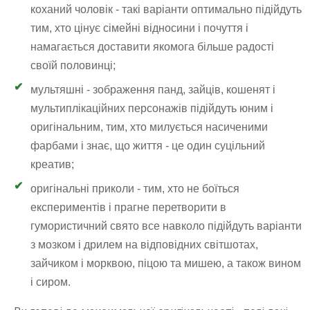
коханий чоловік - такі варіанти оптимально підійдуть
тим, хто цінує сімейні відносини і почуття і
намагається доставити якомога більше радості
своїй половинці;
мультяшні - зображення панд, зайців, кошенят і
мультиплікаційних персонажів підійдуть юним і
оригінальним, тим, хто милується насиченими
фарбами і знає, що життя - це один суцільний
креатив;
оригінальні приколи - тим, хто не боїться
експериментів і прагне перетворити в
гумористичний свято все навколо підійдуть варіанти
з мозком і дрилем на відповідних світшотах,
зайчиком і морквою, піцою та мишею, а також вином
і сиром.