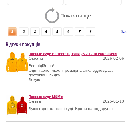
Показати ще
Нас
1
2
3
4
5
6
7
8
Відгуки покупців:
Парные худи Не трогать, киця убьет - Та самая киця
Оксана
2026-02-06
Все підійшло!
Одяг гарної якості, розмірна сітка відповідає,
доставка швидка.
Дякую!
Парные худи M&M’s
Ольга
2025-01-18
Дуже гарні та якісні худі. Брали на подарунок