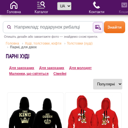
Вибір мови
Головна
Каталог
Контакти
Коши
Знайти
Знайти за фотог
Опишіть дизайн або завантажте фото — знайдемо схожі принти.
Головна
Худі, толстовки, кофти
Толстовки (худі)
Парні, для двох
ПАРНІ ХУДІ
Для закоханих
Для закоханих
Для молодят
Малюнки, що світяться
Сімейні