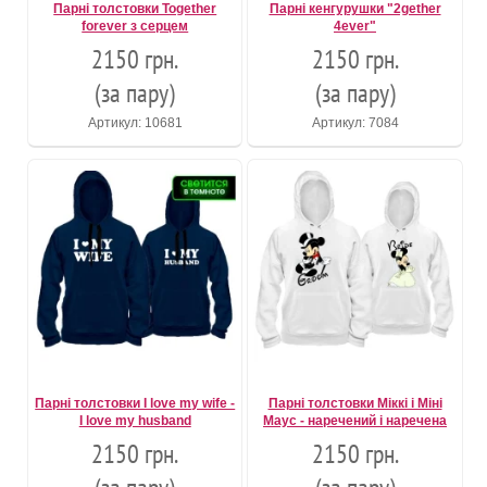
Парні толстовки Together
Парні кенгурушки "2gether
forever з серцем
4ever"
2150 грн.
2150 грн.
(за пару)
(за пару)
Артикул: 10681
Артикул: 7084
Парні толстовки I love my wife -
Парні толстовки Міккі і Міні
I love my husband
Маус - наречений і наречена
2150 грн.
2150 грн.