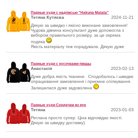
Парные худи с надписью "Hakuna Matata"
Тетяна Кутяєва
2024-11-21
Дякую за швидко і якісно виконане замовлення!
Чудова дівчина консультант дуже допомогла з
вибором правильного розміру, за це окрема
подяка
Якість матеріалу теж порадувала. Дякую дуже
Парные худи с кусочками пиццы
Анастасiя
2023-02-13
Дуже добра якість тканини . Сподобалось і швидке
опрацювання замовлення і приємне спілкування.
Залишилася дуже задоволена
Парные худи Сердечки из рук
Тетяна
2023-01-03
Реглана просто супер. Ціна відповідає якості.
Дякую за швидку доставку)