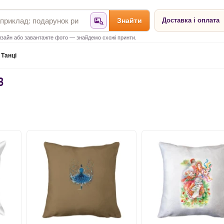
Знайти
Доставка і оплата
Знайти за фотографією
зайн або завантажте фото — знайдемо схожі принти.
Танці
В