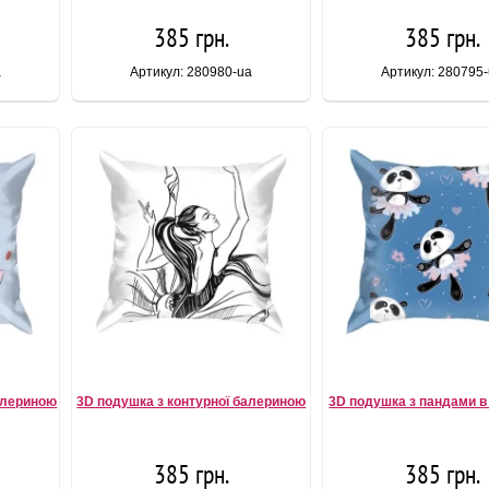
385 грн.
385 грн.
a
Артикул: 280980-ua
Артикул: 280795
алериною
3D подушка з контурної балериною
3D подушка з пандами в
385 грн.
385 грн.