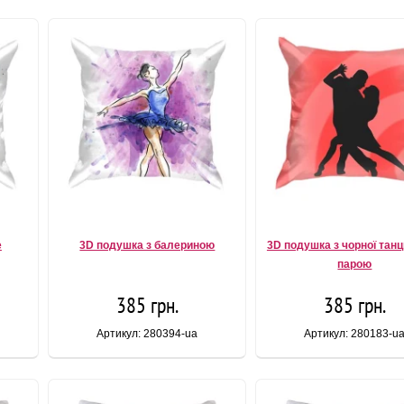
e
3D подушка з балериною
3D подушка з чорної та
парою
385 грн.
385 грн.
Артикул: 280394-ua
Артикул: 280183-u