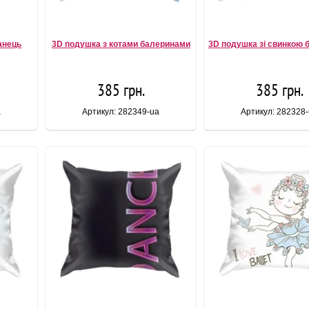
анець
3D подушка з котами балеринами
3D подушка зі свинкою
385 грн.
385 грн.
a
Артикул: 282349-ua
Артикул: 282328