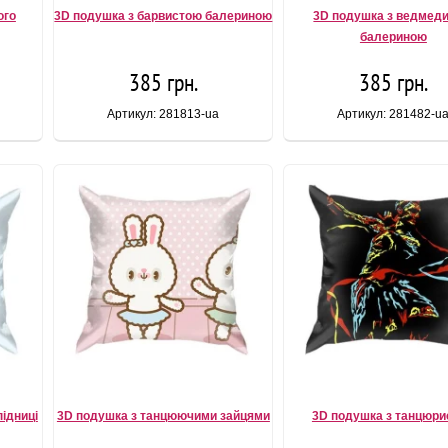
ого
3D подушка з барвистою балериною
3D подушка з ведмед
балериною
385 грн.
385 грн.
Артикул: 281813-ua
Артикул: 281482-u
ідниці
3D подушка з танцюючими зайцями
3D подушка з танцюри