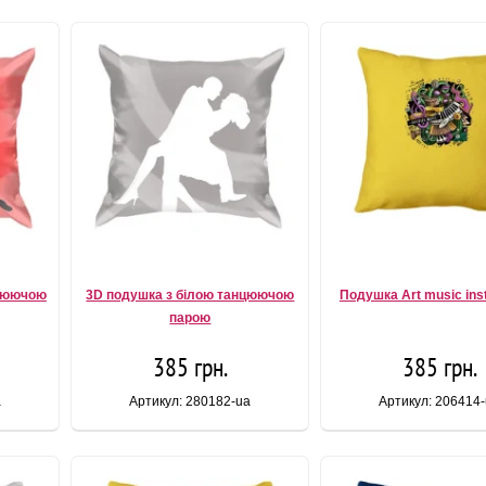
нцюючою
3D подушка з білою танцюючою
Подушка Art music ins
парою
385 грн.
385 грн.
a
Артикул: 280182-ua
Артикул: 206414