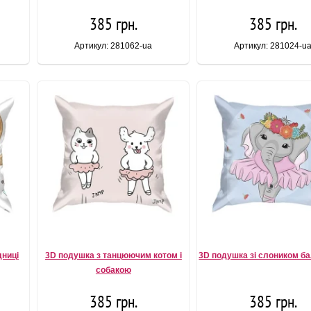
385 грн.
385 грн.
Артикул: 281062-ua
Артикул: 281024-u
дниці
3D подушка з танцюючим котом і
3D подушка зі слоником б
собакою
385 грн.
385 грн.