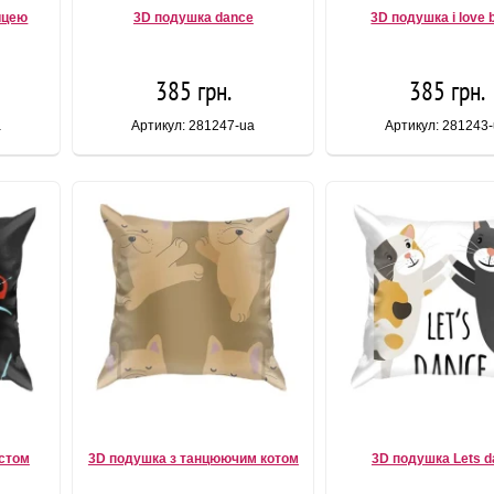
ицею
3D подушка dance
3D подушка i love b
385 грн.
385 грн.
a
Артикул: 281247-ua
Артикул: 281243
стом
3D подушка з танцюючим котом
3D подушка Lets d