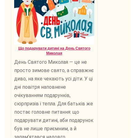
Що подарувати дитині на День Святого
Миколая
День Святого Миколая — це не
просто зимове свято, а справжнє
диво, на яке чекають усі діти. У ці
дні повітря наповнене
очікуванням подарунків,
сюрпризів і тепла. Для батьків же
постає головне питання: що
подарувати дитині, аби подарунок
був не лише приємним, а й
запам’ятався надовго.