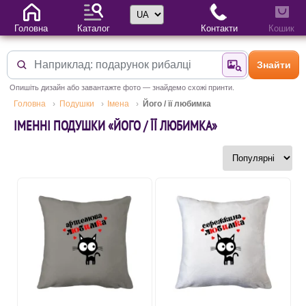
Вибір мови
Головна
Каталог
Контакти
Кошик
Знайти
Знайти за фотог
Опишіть дизайн або завантажте фото — знайдемо схожі принти.
Головна
Подушки
Імена
Його / її любимка
ІМЕННІ ПОДУШКИ «ЙОГО / ЇЇ ЛЮБИМКА»