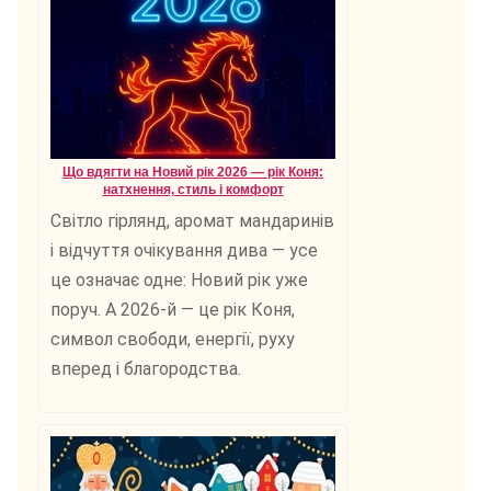
Що вдягти на Новий рік 2026 — рік Коня:
натхнення, стиль і комфорт
Світло гірлянд, аромат мандаринів
і відчуття очікування дива — усе
це означає одне: Новий рік уже
поруч. А 2026-й — це рік Коня,
символ свободи, енергії, руху
вперед і благородства.