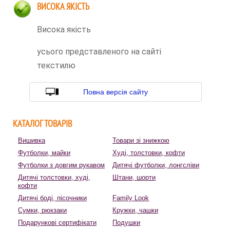
ВИСОКА ЯКІСТЬ
Висока якість
усього представленого на сайті
текстилю
Повна версія сайту
КАТАЛОГ ТОВАРІВ
Вишивка
Товари зі знижкою
Футболки, майки
Худі, толстовки, кофти
Футболки з довгим рукавом
Дитячі футболки, лонгсліви
Дитячі толстовки, худі,
Штани, шорти
кофти
Дитячі боді, пісочники
Family Look
Сумки, рюкзаки
Кружки, чашки
Подарункові сертифікати
Подушки