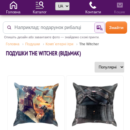
Вибір мови
Головна
Каталог
Контакти
Кошик
Знайти
Знайти за фотог
Опишіть дизайн або завантажте фото — знайдемо схожі принти.
Головна
Подушки
Комп`ютерні ігри
The Witcher
ПОДУШКИ THE WITCHER (ВІДЬМАК)