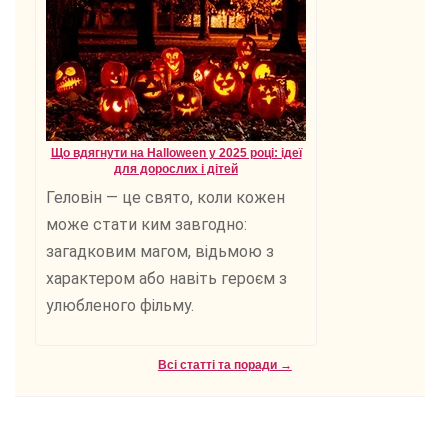
Що вдягнути на Halloween у 2025 році: ідеї
для дорослих і дітей
Геловін — це свято, коли кожен
може стати ким завгодно:
загадковим магом, відьмою з
характером або навіть героєм з
улюбленого фільму.
Всі статті та поради →