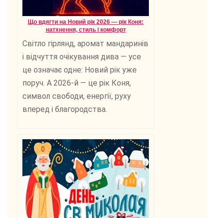
Що вдягти на Новий рік 2026 — рік Коня:
натхнення, стиль і комфорт
Світло гірлянд, аромат мандаринів
і відчуття очікування дива — усе
це означає одне: Новий рік уже
поруч. А 2026-й — це рік Коня,
символ свободи, енергії, руху
вперед і благородства.