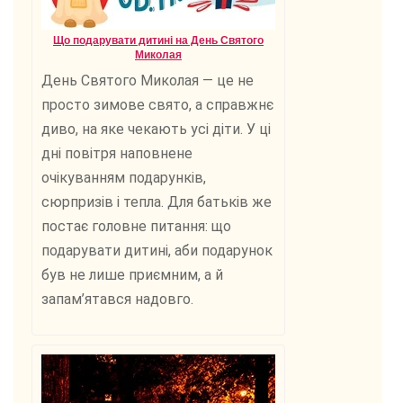
Що подарувати дитині на День Святого
Миколая
День Святого Миколая — це не
просто зимове свято, а справжнє
диво, на яке чекають усі діти. У ці
дні повітря наповнене
очікуванням подарунків,
сюрпризів і тепла. Для батьків же
постає головне питання: що
подарувати дитині, аби подарунок
був не лише приємним, а й
запам’ятався надовго.