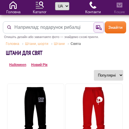
Вибір мови
Головна
Каталог
Контакти
Кошик
Знайти
Знайти за фотог
Опишіть дизайн або завантажте фото — знайдемо схожі принти.
Головна
Штани, шорти
Штани
Свята
ШТАНИ ДЛЯ СВЯТ
Halloween
Новий Рік