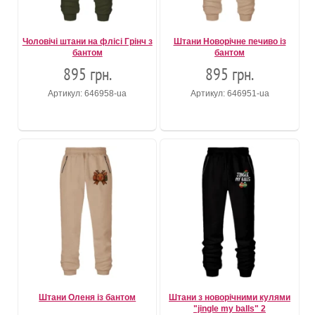
Чоловічі штани на флісі Грінч з
Штани Новорічне печиво із
бантом
бантом
895 грн.
895 грн.
Артикул: 646958-ua
Артикул: 646951-ua
Штани Оленя із бантом
Штани з новорічними кулями
"jingle my balls" 2