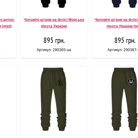
есантно-
Чоловічі штани на флісі Морська
Чоловічі штани на фліс
 (mini)
піхота України
піхота України (mi
895 грн.
895 грн.
a
Артикул: 290365-ua
Артикул: 290367