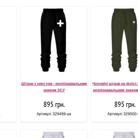
Штани з хрестом - розпізнавальним
Чоловічі штани на флісі 
знаком ЗСУ
розпізнавальним знаком 
895 грн.
895 грн.
a
Артикул: 329499-ua
Артикул: 329500