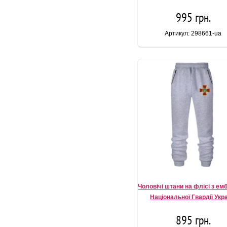
995 грн.
Артикул: 298661-ua
Чоловічі штани на флісі з е
Національної Гвардії Укр
895 грн.