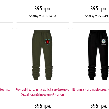
895 грн.
895 грн.
a
Артикул: 260214-ua
Артикул: 258249
 Воєнна
Чоловічі штани на флісі з емблемою
Штани з лого національної
Український іноземний легіон
895 грн.
895 грн.