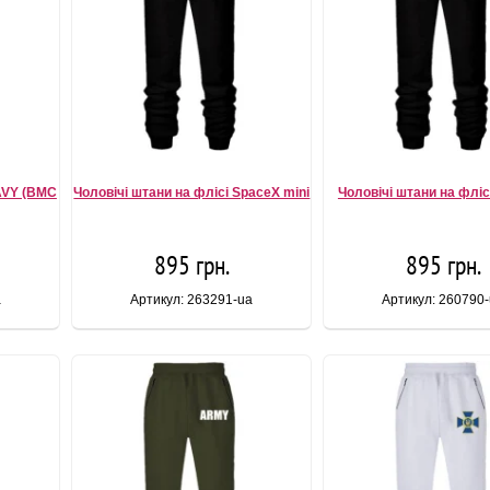
NAVY (ВМС
Чоловічі штани на флісі SpaceX mini
Чоловічі штани на фліс
895 грн.
895 грн.
a
Артикул: 263291-ua
Артикул: 260790