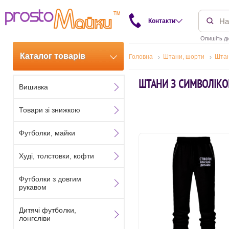
Контакти
Опишіть ди
Каталог товарів
Головна
Штани, шорти
Шта
ШТАНИ З СИМВОЛІК
Вишивка
Товари зі знижкою
Футболки, майки
Худі, толстовки, кофти
Футболки з довгим
рукавом
Дитячі футболки,
лонгсліви