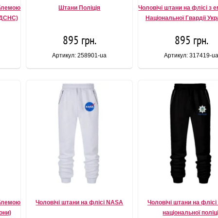
мблемою
Штани Поліція
Чоловічі штани на флісі з
(ДСНС)
Національної Гвардії Укра
895 грн.
895 грн.
Артикул: 258901-ua
Артикул: 317419-u
мблемою
Чоловічі штани на флісі NASA
Чоловічі штани на флісі 
они)
національної поліці