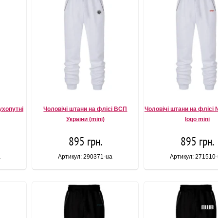
ухопутні
Чоловічі штани на флісі ВСП
Чоловічі штани на фліс
України (mini)
logo mini
895 грн.
895 грн.
a
Артикул: 290371-ua
Артикул: 271510