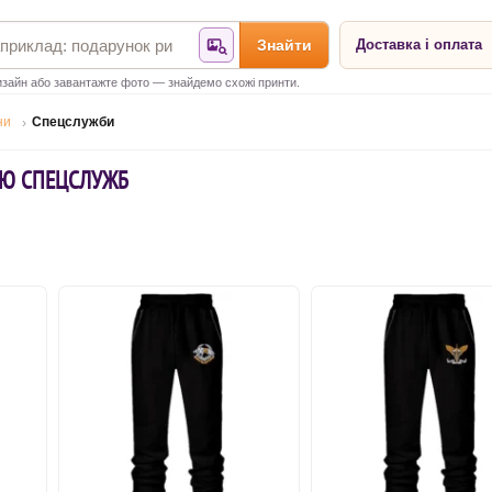
Знайти
Доставка і оплата
Знайти за фотографією
зайн або завантажте фото — знайдемо схожі принти.
ни
Спецслужби
ОЮ СПЕЦСЛУЖБ