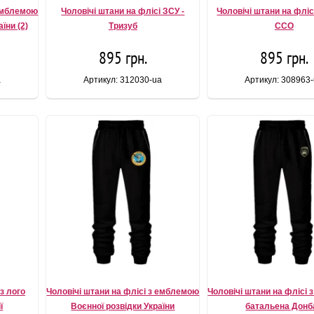
 емблемою
Чоловічі штани на флісі ЗСУ -
Чоловічі штани на флі
їни (2)
Тризуб
ССО
895 грн.
895 грн.
a
Артикул: 312030-ua
Артикул: 308963
з лого
Чоловічі штани на флісі з емблемою
Чоловічі штани на флісі
ї
Воєнної розвідки України
батальена Донб