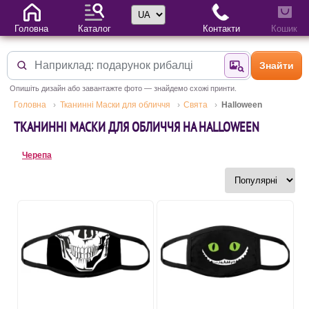
Вибір мови
Головна
Каталог
Контакти
Кошик
Знайти
Знайти за фотог
Опишіть дизайн або завантажте фото — знайдемо схожі принти.
Головна
Тканинні Маски для обличчя
Свята
Halloween
ТКАНИННІ МАСКИ ДЛЯ ОБЛИЧЧЯ НА HALLOWEEN
Черепа