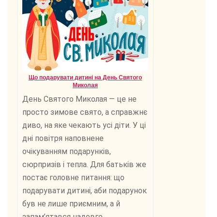
Що подарувати дитині на День Святого
Миколая
День Святого Миколая — це не
просто зимове свято, а справжнє
диво, на яке чекають усі діти. У ці
дні повітря наповнене
очікуванням подарунків,
сюрпризів і тепла. Для батьків же
постає головне питання: що
подарувати дитині, аби подарунок
був не лише приємним, а й
запам’ятався надовго.