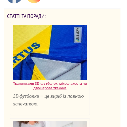
СТАТТІ ТА ПОРАДИ:
Тканини для 3D-футболок: мікролакоста чи
двошарова тканина
3D-футболка — це виріб із повною
запечаткою.