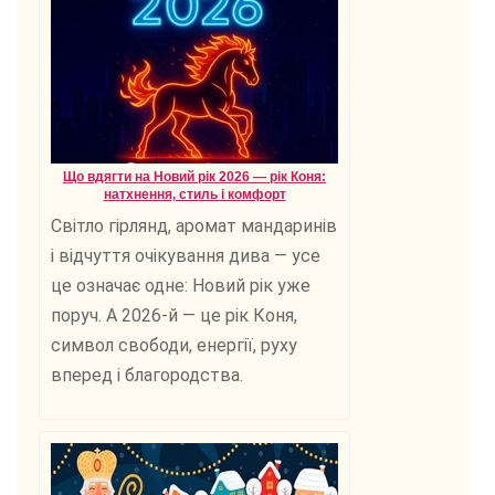
Що вдягти на Новий рік 2026 — рік Коня:
натхнення, стиль і комфорт
Світло гірлянд, аромат мандаринів
і відчуття очікування дива — усе
це означає одне: Новий рік уже
поруч. А 2026-й — це рік Коня,
символ свободи, енергії, руху
вперед і благородства.