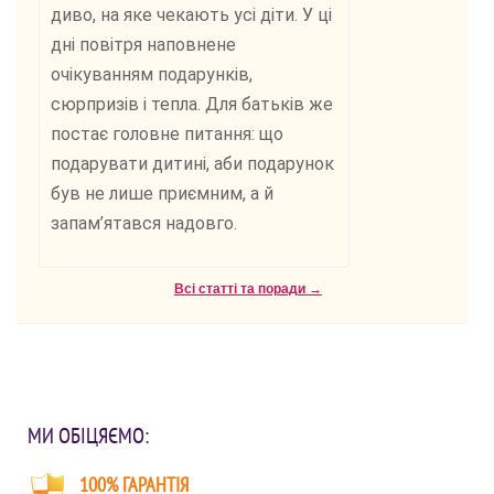
диво, на яке чекають усі діти. У ці
дні повітря наповнене
очікуванням подарунків,
сюрпризів і тепла. Для батьків же
постає головне питання: що
подарувати дитині, аби подарунок
був не лише приємним, а й
запам’ятався надовго.
Всі статті та поради →
МИ ОБІЦЯЄМО:
100% ГАРАНТІЯ