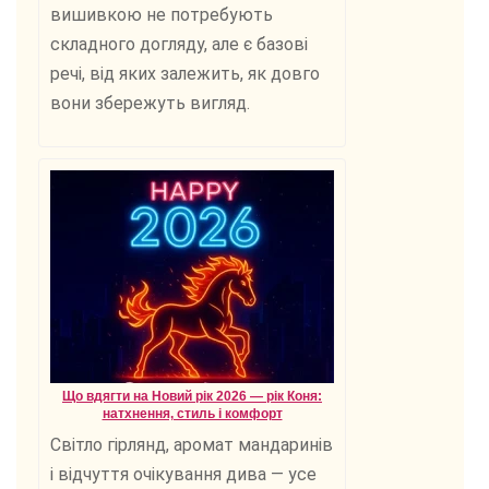
вишивкою не потребують
складного догляду, але є базові
речі, від яких залежить, як довго
вони збережуть вигляд.
Що вдягти на Новий рік 2026 — рік Коня:
натхнення, стиль і комфорт
Світло гірлянд, аромат мандаринів
і відчуття очікування дива — усе