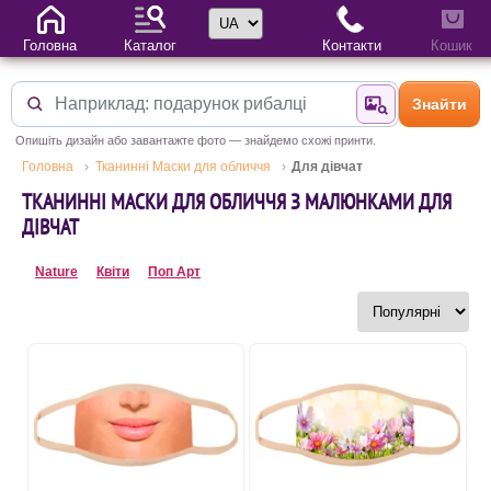
Вибір мови
Головна
Каталог
Контакти
Кошик
Знайти
Знайти за фотог
Опишіть дизайн або завантажте фото — знайдемо схожі принти.
Головна
Тканинні Маски для обличчя
Для дівчат
ТКАНИННІ МАСКИ ДЛЯ ОБЛИЧЧЯ З МАЛЮНКАМИ ДЛЯ
ДІВЧАТ
Nature
Квіти
Поп Арт