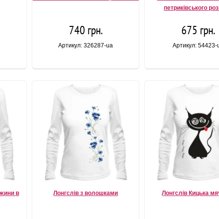
петриківського ро
740 грн.
675 грн.
Артикул: 326287-ua
Артикул: 54423-
ожини в
Лонгслів з волошками
Лонгслів Кицька мя