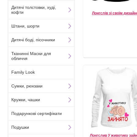
Дитячі толстовки, худі,
кофти
Лонгслів зі своїм дизай
Штани, шорти
Дитячі боді, пісочники
Тканинні Маски для
обличчя
Family Look
Сумки, рюкзаки
Кружки, чашки
Подарункові сертифікати
Подушки
Лонгслив У животику зай