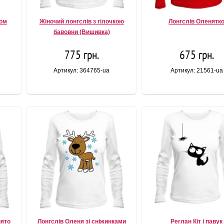
ном
Жіночий лонгслів з гілочкою
Лонгслів Оленятк
бавовни (Вишивка)
775 грн.
675 грн.
Артикул: 364765-ua
Артикул: 21561-ua
нято
Лонгслів Оленя зі сніжинками
Реглан Кіт і павук