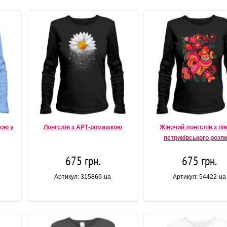
ною у
Лонгслів з АРТ-ромашкою
Жіночий лонгслів з пі
петриківського розп
675 грн.
675 грн.
Артикул: 315869-ua
Артикул: 54422-ua