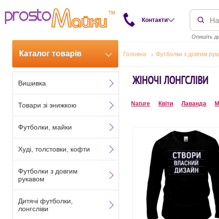
Контакти
Опишіть ди
Каталог товарів
Головна
Футболки з довгим ру
ЖІНОЧІ ЛОНГСЛІВИ
Вишивка
Nature
Квіти
Лаванда
М
Товари зі знижкою
Футболки, майки
Худі, толстовки, кофти
Футболки з довгим
рукавом
Дитячі футболки,
лонгсліви