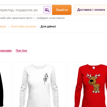
Знайти
Доставка і оплата
Знайти за фотографією
зайн або завантажте фото — знайдемо схожі принти.
кавом
Лонгсліви класичні
Для дівчат
орозиво
Поп Арт