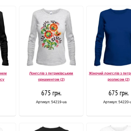
внем
Лонгслів з петриківським
Жіночий лонгслів з пет
ису
орнаментом (2)
розписом (2)
675 грн.
675 грн.
Артикул: 54219-ua
Артикул: 54220-