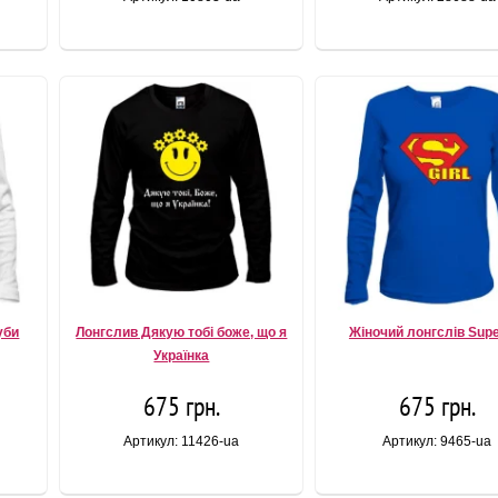
уби
Лонгслив Дякую тобі боже, що я
Жіночий лонгслів Supe
Українка
675 грн.
675 грн.
Артикул: 11426-ua
Артикул: 9465-ua