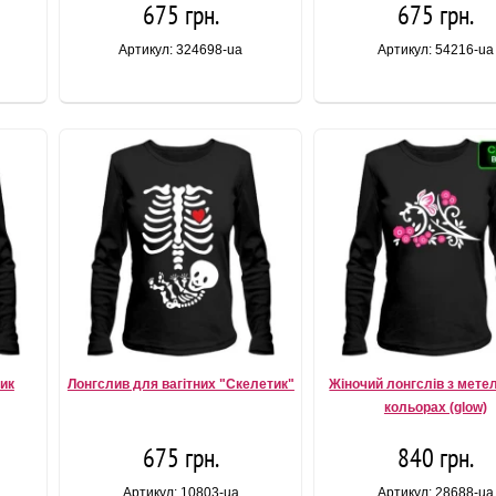
675 грн.
675 грн.
Артикул: 324698-ua
Артикул: 54216-ua
лик
Лонгслив для вагітних "Скелетик"
Жіночий лонгслів з мете
кольорах (glow)
675 грн.
840 грн.
Артикул: 10803-ua
Артикул: 28688-ua