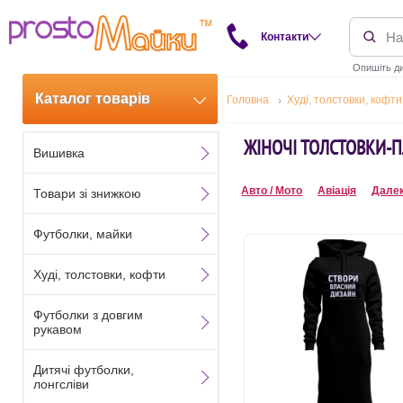
Контакти
Опишіть ди
Каталог товарів
Головна
Худі, толстовки, кофти
ЖІНОЧІ ТОЛСТОВКИ-
Вишивка
Авто / Мото
Авіація
Далек
Товари зі знижкою
Футболки, майки
Худі, толстовки, кофти
Футболки з довгим
рукавом
Дитячі футболки,
лонгсліви