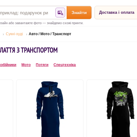
Знайти
Доставка і оплата
Знайти за фотографією
зайн або завантажте фото — знайдемо схожі принти.
Сукні-худі
Авто / Мото / Транспорт
ПЛАТТЯ З ТРАНСПОРТОМ
обійники
Мото
Потяги
Спецтехніка