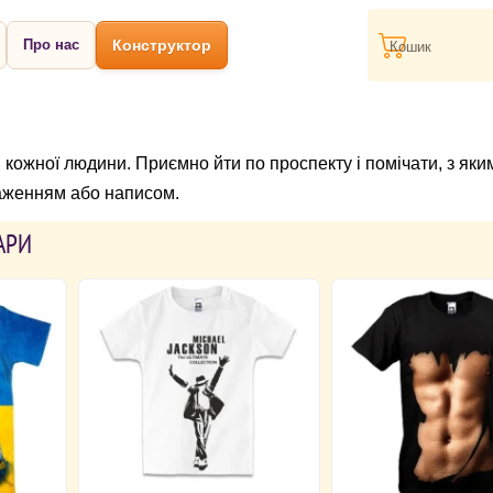
Про нас
Конструктор
Кошик
 кожної людини. Приємно йти по проспекту і помічати, з яки
раженням або написом.
АРИ