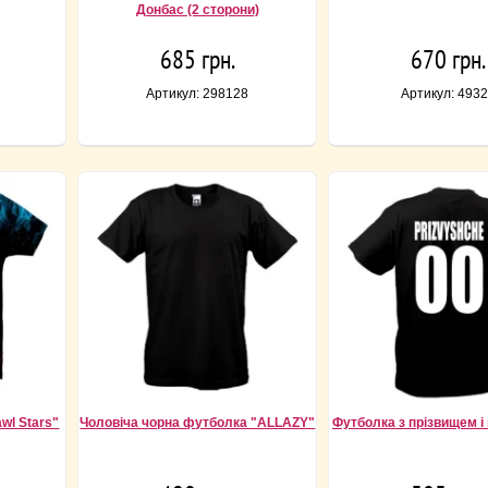
Донбас (2 сторони)
685 грн.
670 грн.
Артикул: 298128
Артикул: 493
wl Stars"
Чоловіча чорна футболка "ALLAZY"
Футболка з прізвищем і