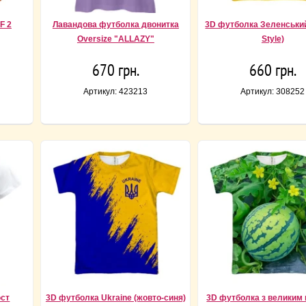
F 2
Лавандова футболка двонитка
3D футболка Зеленський
Oversize "ALLAZY"
Style)
670 грн.
660 грн.
Артикул: 423213
Артикул: 308252
юст
3D футболка Ukraine (жовто-синя)
3D футболка з великим