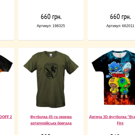
660 грн.
660 грн.
Артикул: 198325
Артикул: 662011
DOFF 2
Футболка 45-та окрема
Дитяча 3D футболка "Bra
артилерійська бригада
Fire