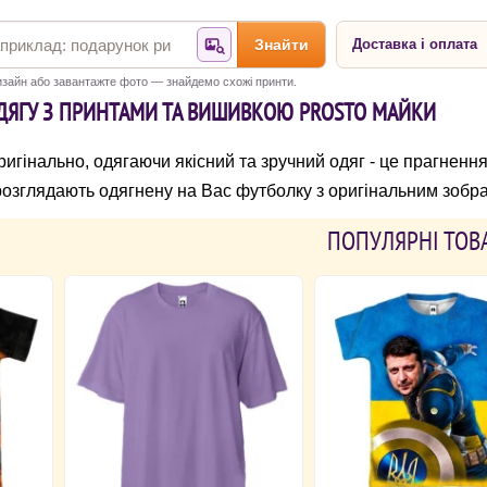
Знайти
Доставка і оплата
Знайти за фотографією
зайн або завантажте фото — знайдемо схожі принти.
ОДЯГУ З ПРИНТАМИ ТА ВИШИВКОЮ PROSTO МАЙКИ
игінально, одягаючи якісний та зручний одяг - це прагнення
озглядають одягнену на Вас футболку з оригінальним зоб
ПОПУЛЯРНІ ТОВ