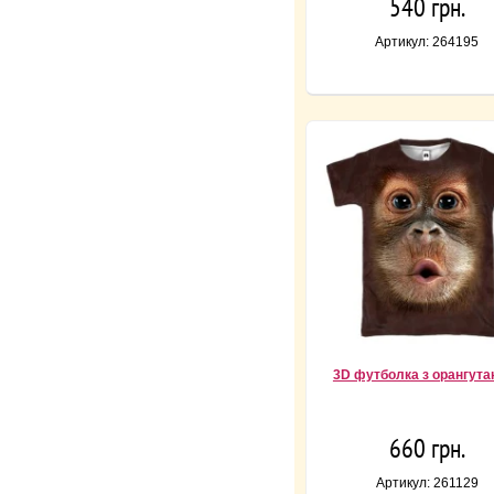
540 грн.
Артикул: 264195
3D футболка з орангута
660 грн.
Артикул: 261129