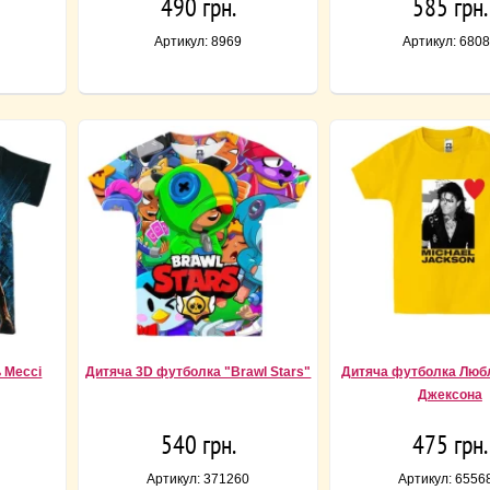
490 грн.
585 грн.
Артикул: 8969
Артикул: 680
 Мессі
Дитяча 3D футболка "Brawl Stars"
Дитяча футболка Люб
Джексона
540 грн.
475 грн.
Артикул: 371260
Артикул: 6556