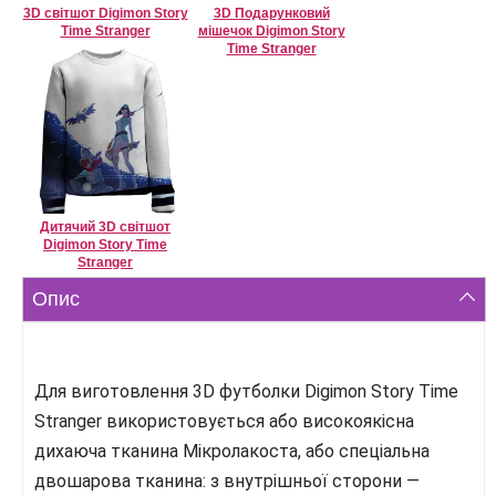
3D світшот Digimon Story
3D Подарунковий
Time Stranger
мішечок Digimon Story
Time Stranger
Дитячий 3D світшот
Digimon Story Time
Stranger
Опис
Для виготовлення 3D футболки Digimon Story Time
Stranger використовується або високоякісна
дихаюча тканина Мікролакоста, або спеціальна
двошарова тканина: з внутрішньої сторони —