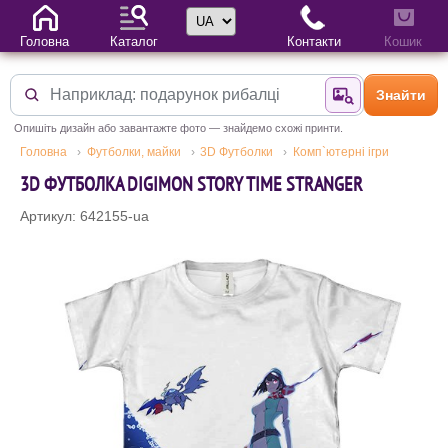
Вибір мови
Головна
Каталог
Контакти
Кошик
Знайти
Знайти за фотог
Опишіть дизайн або завантажте фото — знайдемо схожі принти.
Головна
Футболки, майки
3D Футболки
Комп`ютерні ігри
3D ФУТБОЛКА DIGIMON STORY TIME STRANGER
Артикул: 642155-ua