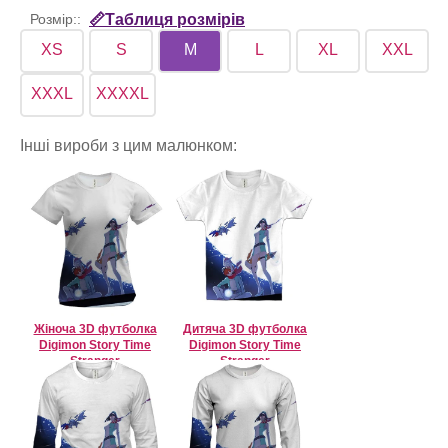
Розмір::
📏Таблиця розмірів
XS
S
M
L
XL
XXL
XXXL
XXXXL
Інші вироби з цим малюнком:
Жіноча 3D футболка
Дитяча 3D футболка
Digimon Story Time
Digimon Story Time
Stranger
Stranger