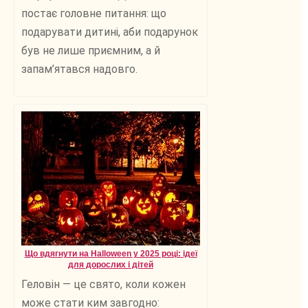
постає головне питання: що
подарувати дитині, аби подарунок
був не лише приємним, а й
запам’ятався надовго.
Що вдягнути на Halloween у 2025 році: ідеї
для дорослих і дітей
Геловін — це свято, коли кожен
може стати ким завгодно: