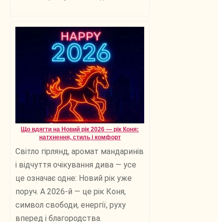
Що вдягти на Новий рік 2026 — рік Коня:
натхнення, стиль і комфорт
Світло гірлянд, аромат мандаринів
і відчуття очікування дива — усе
це означає одне: Новий рік уже
поруч. А 2026-й — це рік Коня,
символ свободи, енергії, руху
вперед і благородства.