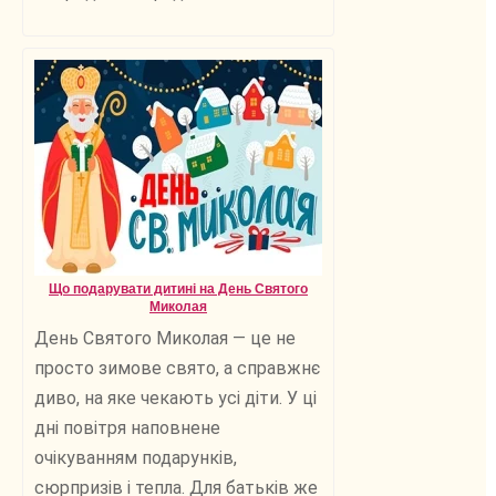
Що подарувати дитині на День Святого
Миколая
День Святого Миколая — це не
просто зимове свято, а справжнє
диво, на яке чекають усі діти. У ці
дні повітря наповнене
очікуванням подарунків,
сюрпризів і тепла. Для батьків же