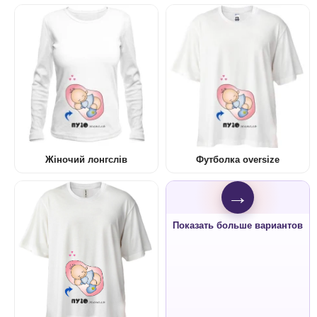
Жіночий лонгслів
Футболка oversize
→
Показать больше вариантов