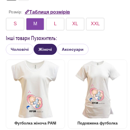
Розмір:
📏Таблиця розмірів
S
M
L
XL
XXL
Інші товари Пузожитель:
Чоловічі
Жіночі
Аксесуари
Футболка жіноча PANI
Подовжена футболка