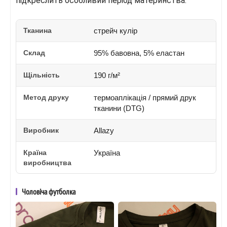
підкреслить особливий період материнства.
Тканина
стрейч кулір
Склад
95% бавовна, 5% еластан
Щільність
190 г/м²
Метод друку
термоаплікація / прямий друк
тканини (DTG)
Виробник
Allazy
Країна
Україна
виробництва
Чоловіча футболка