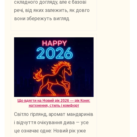
складного догляду, але є базові
речі, від яких залежить, як довго
вони збережуть вигляд.
Що вдягти на Новий рік 2026 — рік Коня:
натхнення, стиль і комфорт
Світло гірлянд, аромат мандаринів
і відчуття очікування дива — усе
це означає одне: Новий рік уже