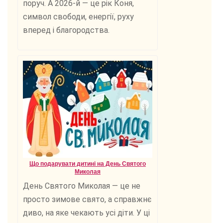
поруч. А 2026-й — це рік Коня,
символ свободи, енергії, руху
вперед і благородства.
Що подарувати дитині на День Святого
Миколая
День Святого Миколая — це не
просто зимове свято, а справжнє
диво, на яке чекають усі діти. У ці