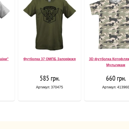
аїни"
Футболка 37 ОМПБ Запоріжжя
3D футболка Котофляж
Мультикам
585 грн.
660 грн.
Артикул: 370475
Артикул: 41396