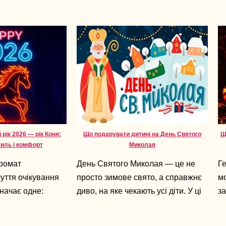
рік 2026 — рік Коня:
Що подарувати дитині на День Святого
Щ
тиль і комфорт
Миколая
аромат
День Святого Миколая — це не
Ге
чуття очікування
просто зимове свято, а справжнє
мо
начає одне:
диво, на яке чекають усі діти. У ці
за
руч. А 2026-й —
дні повітря наповнене
ха
вол свободи,
очікуванням подарунків,
у