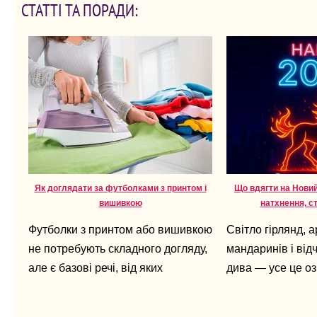
СТАТТІ ТА ПОРАДИ:
Як доглядати за футболками з принтом і
Що вдягти на Новий 
вишивкою
натхнення, с
Футболки з принтом або вишивкою
Світло гірлянд, 
не потребують складного догляду,
мандаринів і від
але є базові речі, від яких
дива — усе це оз
залежить, як довго вони збережуть
Новий рік уже по
вигляд.
це рік Коня, сим