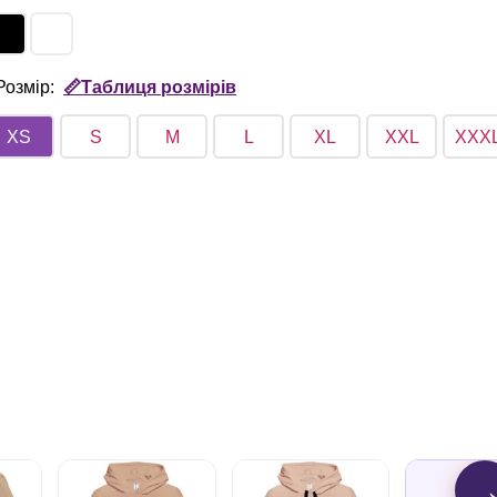
Розмір:
📏Таблиця розмірів
XS
S
M
L
XL
XXL
XXX