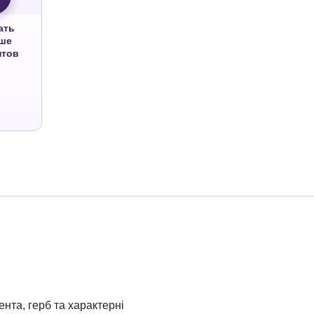
ать
ше
нтов
нта, герб та характерні