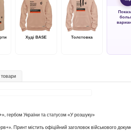
Показ
боль
вариа
рти
Худі BASE
Толстовка
 товари
», гербом України та статусом «У розшуку»
рв+». Принт містить офіційний заголовок військового докуме