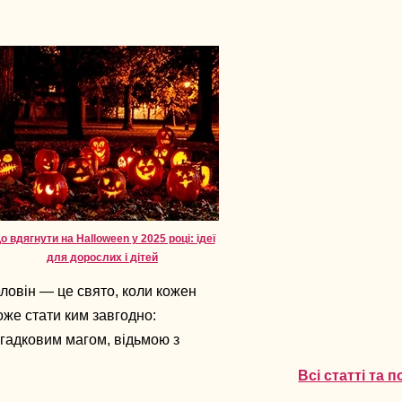
о вдягнути на Halloween у 2025 році: ідеї
для дорослих і дітей
ловін — це свято, коли кожен
же стати ким завгодно:
гадковим магом, відьмою з
рактером або навіть героєм з
Всі статті та 
любленого фільму.