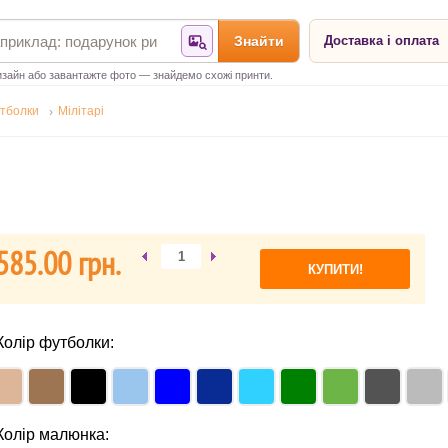
Знайти
Доставка і оплата
Знайти за фотографією
зайн або завантажте фото — знайдемо схожі принти.
тболки
Мілітарі
585.00 гpн.
Колір футболки:
Колір малюнка: