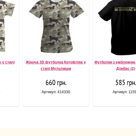
 у стилі
Жіноча 3D футболка Котофляж у
Футболки з емблемою
стилі Мультикам
Донбас (2)
660 грн.
585 грн
0
Артикул: 414330
Артикул: 115