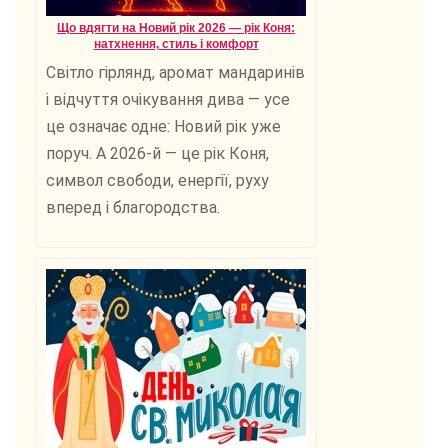
Що вдягти на Новий рік 2026 — рік Коня:
натхнення, стиль і комфорт
Світло гірлянд, аромат мандаринів
і відчуття очікування дива — усе
це означає одне: Новий рік уже
поруч. А 2026-й — це рік Коня,
символ свободи, енергії, руху
вперед і благородства.