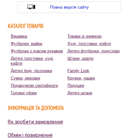
Повна версія сайту
КАТАЛОГ ТОВАРІВ
Вишивка
Товари зі знижкою
Футболки, майки
Худі, толстовки, кофти
Футболки з довгим рукавом
Дитячі футболки, лонгсліви
Дитячі толстовки, худі,
Штани, шорти
кофти
Дитячі боді, пісочники
Family Look
Сумки, рюкзаки
Кружки, чашки
Подарункові сертифікати
Подушки
Головні убори
Дитячі штани
ІНФОРМАЦІЯ ТА ДОПОМОГА
Як зробити замовлення
Обмін і повернення