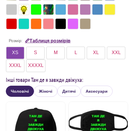
Розмір:
📏Таблиця розмірів
XS
S
M
L
XL
XXL
XXXL
XXXXL
Інші товари Там де я завжди двіжуха:
Чоловічі
Жіночі
Дитячі
Аксесуари