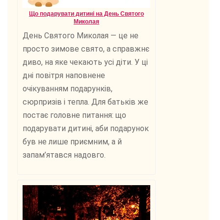
Що подарувати дитині на День Святого
Миколая
День Святого Миколая — це не
просто зимове свято, а справжнє
диво, на яке чекають усі діти. У ці
дні повітря наповнене
очікуванням подарунків,
сюрпризів і тепла. Для батьків же
постає головне питання: що
подарувати дитині, аби подарунок
був не лише приємним, а й
запам’ятався надовго.