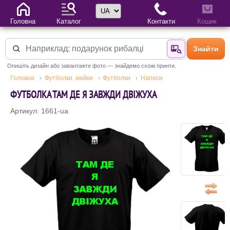
Вибір мови
Головна
Каталог
Контакти
Кошик
Знайти
Знайти за фотог
Опишіть дизайн або завантажте фото — знайдемо схожі принти.
Головна
Футболки, майки
Футболки
Написи
ФУТБОЛКА ТАМ ДЕ Я ЗАВЖДИ ДВІЖУХА
Артикул: 1661-ua