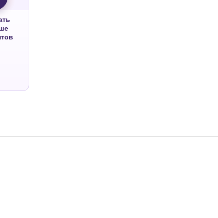
ать
ше
нтов