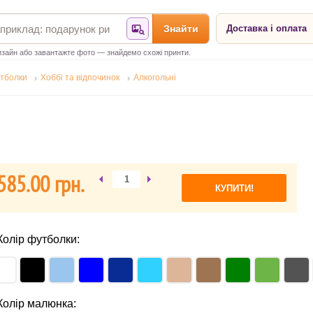
Знайти
Доставка і оплата
Знайти за фотографією
зайн або завантажте фото — знайдемо схожі принти.
тболки
Хоббі та відпочинок
Алкогольні
585.00 гpн.
Колір футболки:
Колір малюнка: