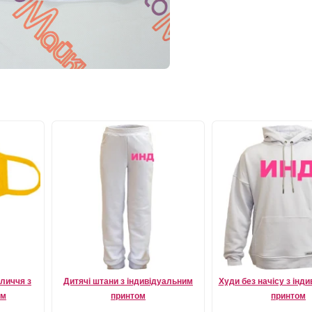
личчя з
Дитячі штани з індивідуальним
Худи без начісу з інд
ом
принтом
принтом