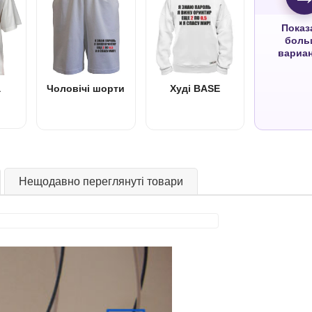
Показ
боль
вариа
а
Чоловічі шорти
Худі BASE
Нещодавно переглянуті товари