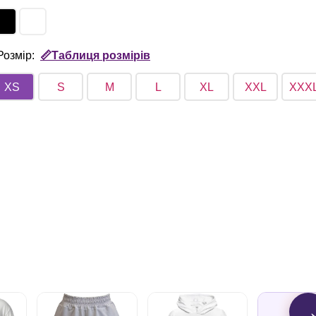
Розмір:
📏Таблиця розмірів
XS
S
M
L
XL
XXL
XXX