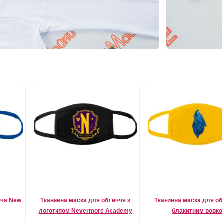
ччя New
Тканинна маска для обличчя з
Тканинна маска для об
логотипом Nevermore Academy
блакитним вовк